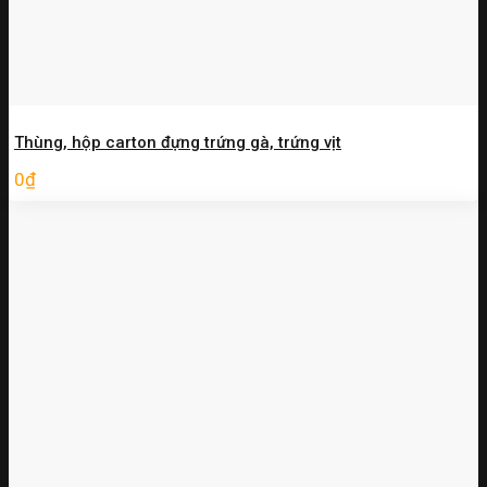
Thùng, hộp carton đựng trứng gà, trứng vịt
0
₫