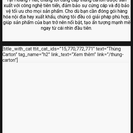
xuất với công nghệ tiên tiến, đảm bảo sự cứng cáp và độ bảo
vệ tối ưu cho mọi sản phẩm. Cho dù bạn cần đóng gói hàng
hóa nội địa hay xuất khẩu, chúng tôi đều có giải pháp phù hợp,
giúp sản phẩm của bạn trở nên nổi bật, tạo ấn tượng mạnh mẽ
ngay từ cái nhìn đầu tiên.
[title_with_cat ttit_cat_ids=”15,770,772,771″ text=”Thùng
Carton” tag_name=”h2″ link_text=”Xem thêm” link=”/thung-
carton”]