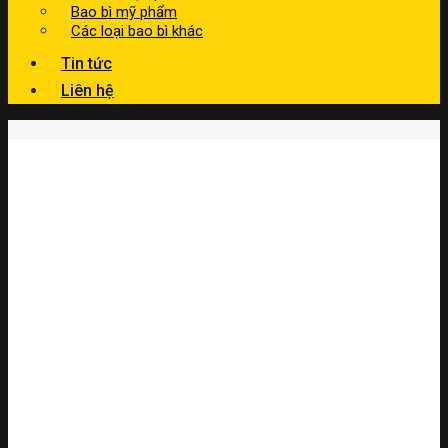
Bao bì mỹ phẩm
Các loại bao bì khác
Tin tức
Liên hệ