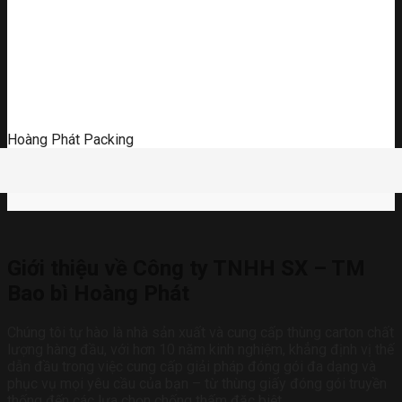
Hoàng Phát Packing
Giới thiệu về Công ty TNHH SX – TM
Bao bì Hoàng Phát
Chúng tôi tự hào là nhà sản xuất và cung cấp thùng carton chất
lượng hàng đầu, với hơn 10 năm kinh nghiệm, khẳng định vị thế
dẫn đầu trong việc cung cấp giải pháp đóng gói đa dạng và
phục vụ mọi yêu cầu của bạn – từ thùng giấy đóng gói truyền
thống đến các lựa chọn chống thấm đặc biệt.