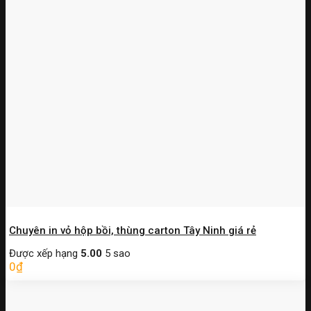
Chuyên in vỏ hộp bồi, thùng carton Tây Ninh giá rẻ
Được xếp hạng
5.00
5 sao
0
₫