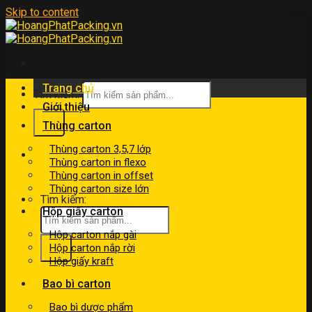
Skip to content
Trang chủ
Tìm kiếm:
Giới thiệu
Thùng carton
Thùng carton 3,5,7 lớp
kinhdoanh@hoangphatpacking.vn
Thùng carton in flexo
0919046246
Thùng carton in offset
Thùng carton size lớn
Tìm kiếm:
Hộp giấy carton
Hộp carton nắp gài
Hộp carton nắp rời
Hộp giấy kraft
Bao bì carton
Bao bì dược phẩm