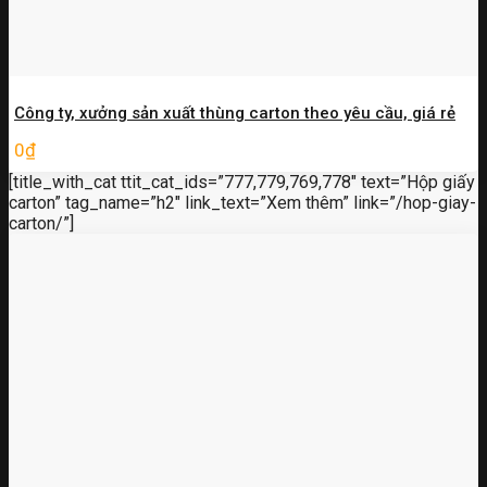
Công ty, xưởng sản xuất thùng carton theo yêu cầu, giá rẻ
0
₫
[title_with_cat ttit_cat_ids=”777,779,769,778″ text=”Hộp giấy
carton” tag_name=”h2″ link_text=”Xem thêm” link=”/hop-giay-
carton/”]