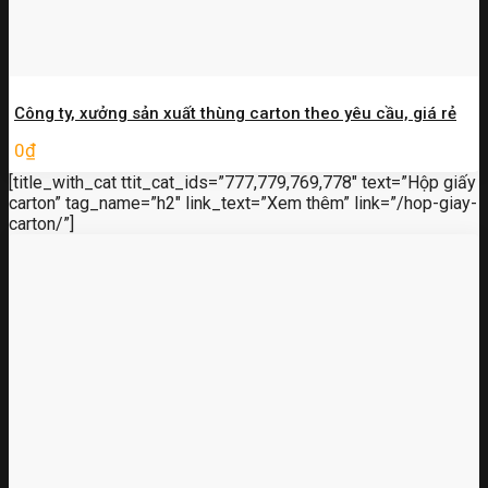
Công ty, xưởng sản xuất thùng carton theo yêu cầu, giá rẻ
0
₫
[title_with_cat ttit_cat_ids=”777,779,769,778″ text=”Hộp giấy
carton” tag_name=”h2″ link_text=”Xem thêm” link=”/hop-giay-
carton/”]