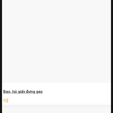
Bao, túi giấy đựng gạo
0
₫