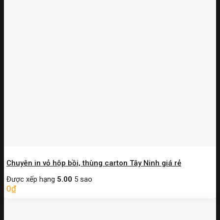
Chuyên in vỏ hộp bồi, thùng carton Tây Ninh giá rẻ
Được xếp hạng
5.00
5 sao
0
₫