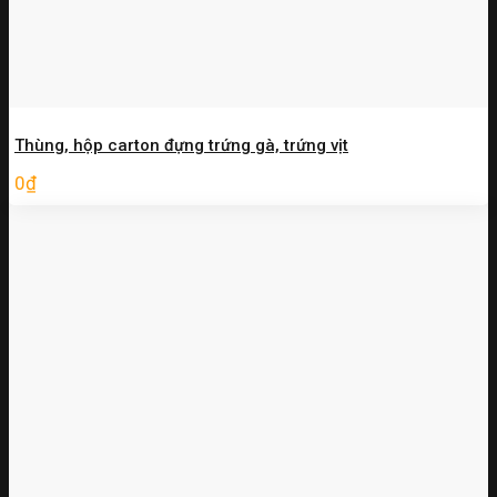
Thùng, hộp carton đựng trứng gà, trứng vịt
0
₫