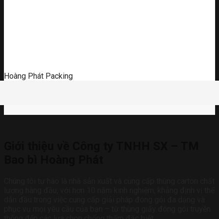
Hoàng Phát Packing
Giới thiệu về Công ty TNHH SX – TM
Bao bì Hoàng Phát
Chúng tôi tự hào là nhà sản xuất và cung cấp thùng carton chất
lượng hàng đầu, với hơn 10 năm kinh nghiệm, khẳng định vị thế
dẫn đầu trong việc cung cấp giải pháp đóng gói đa dạng và
phục vụ mọi yêu cầu của bạn – từ thùng giấy đóng gói truyền
thống đến các lựa chọn chống thấm đặc biệt.