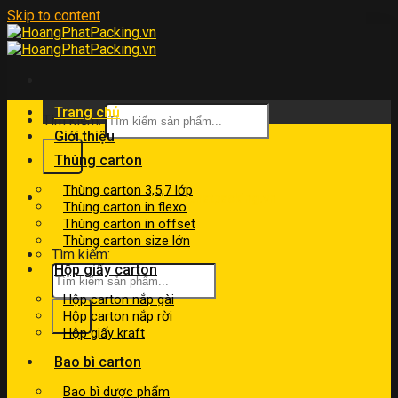
Skip to content
Trang chủ
Tìm kiếm:
Giới thiệu
Thùng carton
Thùng carton 3,5,7 lớp
kinhdoanh@hoangphatpacking.vn
Thùng carton in flexo
0919046246
Thùng carton in offset
Thùng carton size lớn
Tìm kiếm:
Hộp giấy carton
Hộp carton nắp gài
Hộp carton nắp rời
Hộp giấy kraft
Bao bì carton
Bao bì dược phẩm