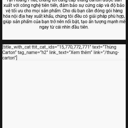
xuất với công nghệ tiên tiến, đảm bảo sự cứng cáp và độ bảo
vệ tối ưu cho mọi sản phẩm. Cho dù bạn cần đóng gói hàng
hóa nội địa hay xuất khẩu, chúng tôi đều có giải pháp phù hợp,
giúp sản phẩm của bạn trở nên nổi bật, tạo ấn tượng mạnh mẽ
ngay từ cái nhìn đầu tiên.
[title_with_cat ttit_cat_ids=”15,770,772,771″ text=”Thùng
Carton” tag_name=”h2″ link_text=”Xem thêm” link=”/thung-
carton”]