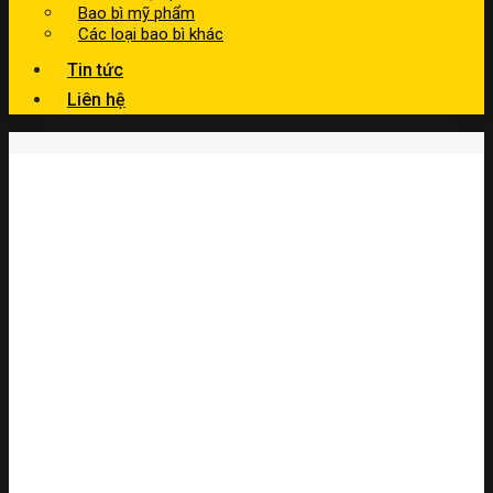
Bao bì mỹ phẩm
Các loại bao bì khác
Tin tức
Liên hệ