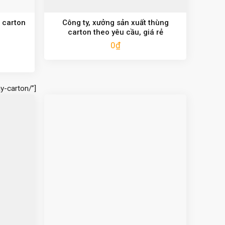
 carton
Công ty, xưởng sản xuất thùng
carton theo yêu cầu, giá rẻ
0
₫
y-carton/”]