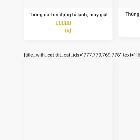
Thùng,
Thùng carton đựng tủ lạnh, máy giặt
0
₫
Được xếp
hạng
5.00
5
sao
[title_with_cat ttit_cat_ids=”777,779,769,778″ text=”H