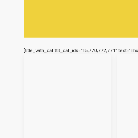
[title_with_cat ttit_cat_ids=”15,770,772,771″ text=”Th