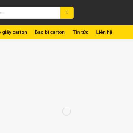
 giấy carton
Bao bì carton
Tin tức
Liên hệ