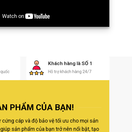
H
Khách hàng là SỐ 1
 quốc
Hỗ trợ khách hàng 24/7
ẢN PHẨM CỦA BẠN!
ự cứng cáp và độ bảo vệ tối ưu cho mọi sản
giúp sản phẩm của bạn trở nên nổi bật, tạo