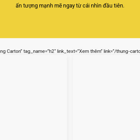
ấn tượng mạnh mẽ ngay từ cái nhìn đầu tiên.
ùng Carton” tag_name=”h2″ link_text=”Xem thêm” link=”/thung-carto