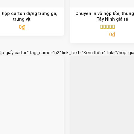
 hộp carton đựng trứng gà,
Chuyên in vỏ hộp bồi, thùng
trứng vịt
Tây Ninh giá rẻ
0
₫
0
₫
Được xếp
hạng
5.00
5
sao
ộp giấy carton” tag_name=”h2″ link_text=”Xem thêm” link=”/hop-gia