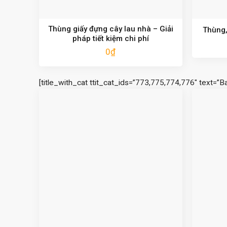
Thùng giấy đựng cây lau nhà – Giải
Thùng,
pháp tiết kiệm chi phí
0
₫
[title_with_cat ttit_cat_ids=”773,775,774,776″ text=”B