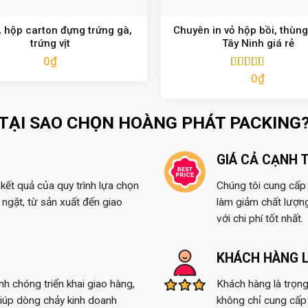
 hộp carton đựng trứng gà,
Chuyên in vỏ hộp bồi, thùng
trứng vịt
Tây Ninh giá rẻ
0
₫
0
₫
Được xếp
hạng
5.00
5
sao
TẠI SAO CHỌN HOÀNG PHÁT PACKING
GIÁ CẢ CẠNH 
kết quả của quy trình lựa chọn
Chúng tôi cung cấp t
ngặt, từ sản xuất đến giao
làm giảm chất lượn
với chi phí tốt nhất.
KHÁCH HÀNG L
anh chóng triển khai giao hàng,
Khách hàng là trọng
giúp dòng chảy kinh doanh
không chỉ cung cấp