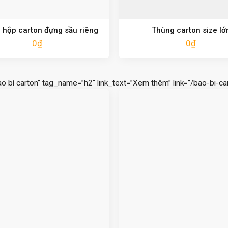
 hộp carton đựng sầu riêng
Thùng carton size lớ
0
₫
0
₫
ao bì carton” tag_name=”h2″ link_text=”Xem thêm” link=”/bao-bi-car