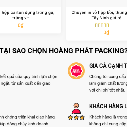
 hộp carton đựng trứng gà,
Chuyên in vỏ hộp bồi, thùng
trứng vịt
Tây Ninh giá rẻ
0
₫
0
₫
Được xếp
hạng
5.00
5
sao
TẠI SAO CHỌN HOÀNG PHÁT PACKING
GIÁ CẢ CẠNH 
kết quả của quy trình lựa chọn
Chúng tôi cung cấp t
ngặt, từ sản xuất đến giao
làm giảm chất lượn
với chi phí tốt nhất.
KHÁCH HÀNG L
anh chóng triển khai giao hàng,
Khách hàng là trọng
giúp dòng chảy kinh doanh
không chỉ cung cấp