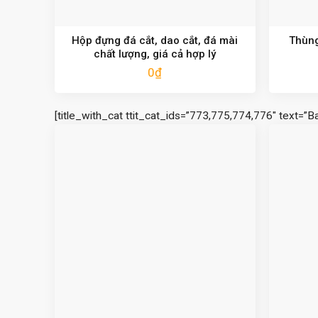
Hộp đựng đá cắt, dao cắt, đá mài
Thùng
chất lượng, giá cả hợp lý
0
₫
[title_with_cat ttit_cat_ids=”773,775,774,776″ text=”B