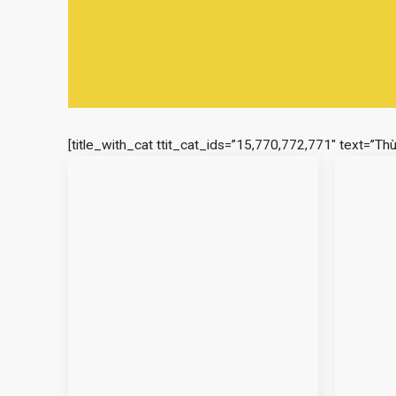
[title_with_cat ttit_cat_ids=”15,770,772,771″ text=”Th