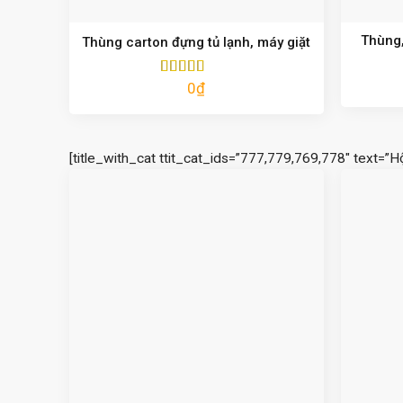
Thùng,
Thùng carton đựng tủ lạnh, máy giặt
0
₫
Được xếp
hạng
5.00
5
sao
[title_with_cat ttit_cat_ids=”777,779,769,778″ text=”H