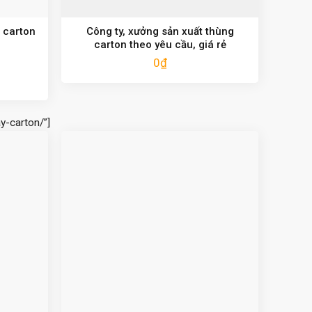
 carton
Công ty, xưởng sản xuất thùng
carton theo yêu cầu, giá rẻ
0
₫
y-carton/”]