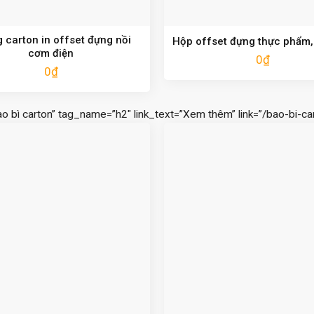
 carton in offset đựng nồi
Hộp offset đựng thực phẩm, 
cơm điện
0
₫
0
₫
ao bì carton” tag_name=”h2″ link_text=”Xem thêm” link=”/bao-bi-car