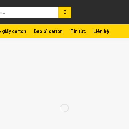
 giấy carton
Bao bì carton
Tin tức
Liên hệ