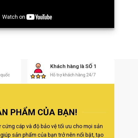
H
Khách hàng là SỐ 1
 quốc
Hỗ trợ khách hàng 24/7
ẢN PHẨM CỦA BẠN!
ự cứng cáp và độ bảo vệ tối ưu cho mọi sản
giúp sản phẩm của bạn trở nên nổi bật, tạo