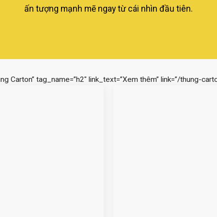
ấn tượng mạnh mẽ ngay từ cái nhìn đầu tiên.
ùng Carton” tag_name=”h2″ link_text=”Xem thêm” link=”/thung-carto