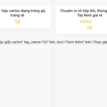
 hộp carton đựng trứng gà,
Chuyên in vỏ hộp bồi, thùng
trứng vịt
Tây Ninh giá rẻ
0
₫
0
₫
Được xếp
hạng
5.00
5
sao
ộp giấy carton” tag_name=”h2″ link_text=”Xem thêm” link=”/hop-gia