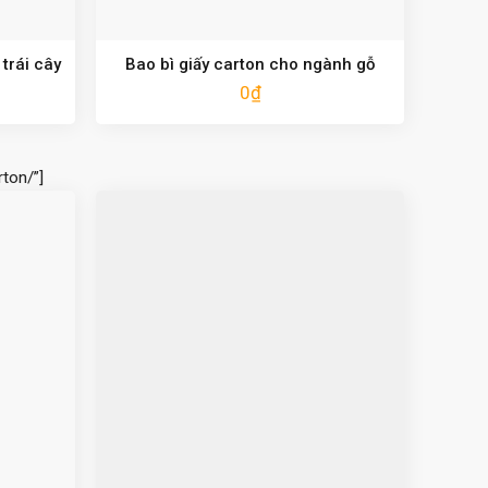
trái cây
Bao bì giấy carton cho ngành gỗ
0
₫
ton/”]