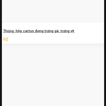
Thùng, hộp carton đựng trứng gà, trứng vịt
0
₫