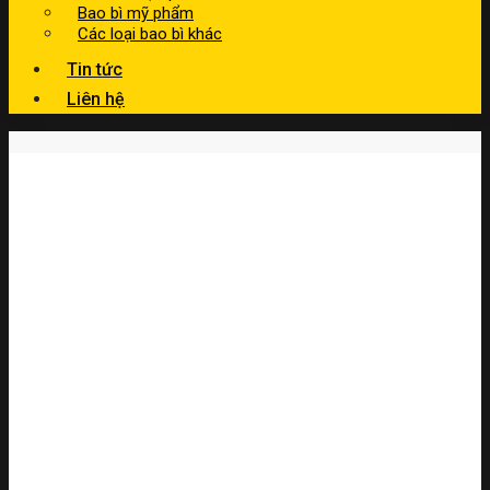
Bao bì mỹ phẩm
Các loại bao bì khác
Tin tức
Liên hệ