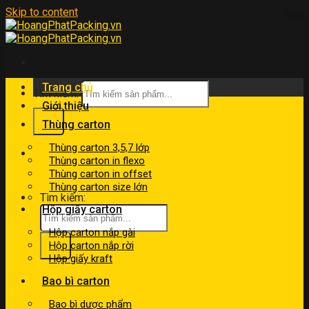
Skip to content
Trang chủ
Tìm kiếm:
Giới thiệu
Thùng carton
Thùng carton 3,5,7 lớp
kinhdoanh@hoangphatpacking.vn
Thùng carton in flexo
0919046246
Thùng carton in offset
Thùng carton size lớn
Tìm kiếm:
Hộp giấy carton
Hộp carton nắp gài
Hộp carton nắp rời
Hộp giấy kraft
Bao bì carton
Bao bì dược phẩm