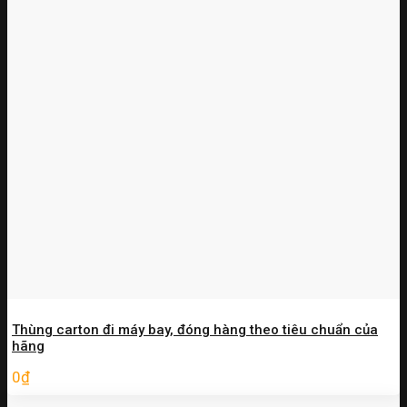
Thùng carton đi máy bay, đóng hàng theo tiêu chuẩn của
hãng
0
₫