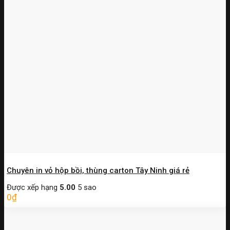
Chuyên in vỏ hộp bồi, thùng carton Tây Ninh giá rẻ
Được xếp hạng
5.00
5 sao
0
₫