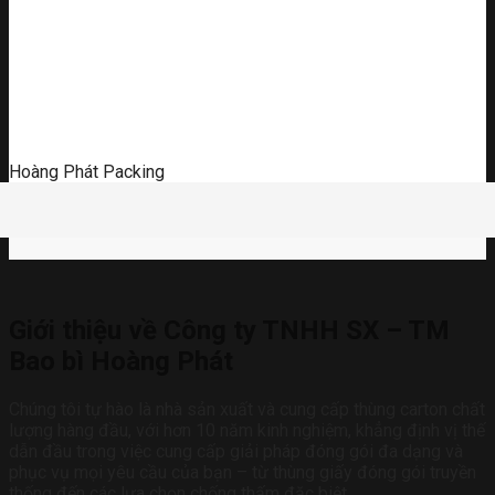
Hoàng Phát Packing
Giới thiệu về Công ty TNHH SX – TM
Bao bì Hoàng Phát
Chúng tôi tự hào là nhà sản xuất và cung cấp thùng carton chất
lượng hàng đầu, với hơn 10 năm kinh nghiệm, khẳng định vị thế
dẫn đầu trong việc cung cấp giải pháp đóng gói đa dạng và
phục vụ mọi yêu cầu của bạn – từ thùng giấy đóng gói truyền
thống đến các lựa chọn chống thấm đặc biệt.