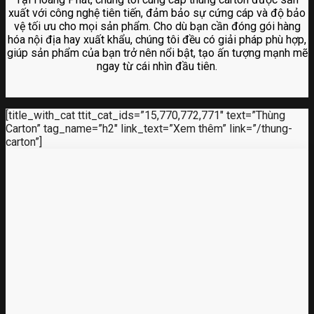
xuất với công nghệ tiên tiến, đảm bảo sự cứng cáp và độ bảo
vệ tối ưu cho mọi sản phẩm. Cho dù bạn cần đóng gói hàng
hóa nội địa hay xuất khẩu, chúng tôi đều có giải pháp phù hợp,
giúp sản phẩm của bạn trở nên nổi bật, tạo ấn tượng mạnh mẽ
ngay từ cái nhìn đầu tiên.
[title_with_cat ttit_cat_ids=”15,770,772,771″ text=”Thùng
Carton” tag_name=”h2″ link_text=”Xem thêm” link=”/thung-
carton”]