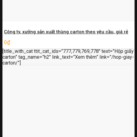
Công ty, xưởng sản xuất thùng carton theo yêu cầu, giá rẻ
0
₫
[title_with_cat ttit_cat_ids=”777,779,769,778″ text=”Hộp giấy
carton” tag_name=”h2″ link_text=”Xem thêm” link=”/hop-giay-
carton/”]