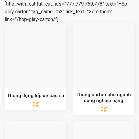
[title_with_cat ttit_cat_ids=”777,779,769,778″ text=”Hộp
giấy carton” tag_name=”h2″ link_text=”Xem thêm”
link=”/hop-giay-carton/”]
Thùng carton cho ngành
Thùng đựng lốp xe cao su
công nghiệp nặng
0
₫
0
₫