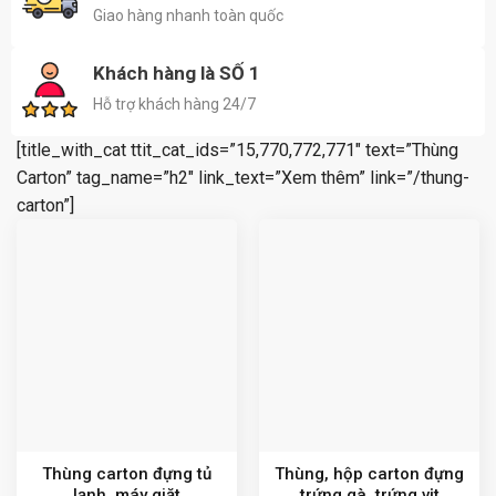
Giao hàng nhanh toàn quốc
Khách hàng là SỐ 1
Hỗ trợ khách hàng 24/7
[title_with_cat ttit_cat_ids=”15,770,772,771″ text=”Thùng
Carton” tag_name=”h2″ link_text=”Xem thêm” link=”/thung-
carton”]
Thùng carton đựng tủ
Thùng, hộp carton đựng
lạnh, máy giặt
trứng gà, trứng vịt