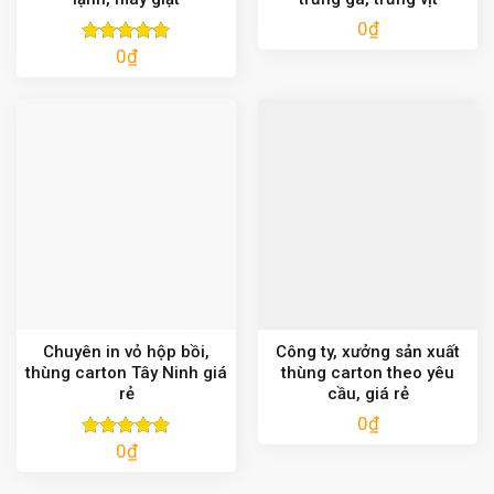
0
₫
0
₫
Được xếp
hạng
5.00
5 sao
Chuyên in vỏ hộp bồi,
Công ty, xưởng sản xuất
thùng carton Tây Ninh giá
thùng carton theo yêu
rẻ
cầu, giá rẻ
0
₫
0
₫
Được xếp
hạng
5.00
5 sao