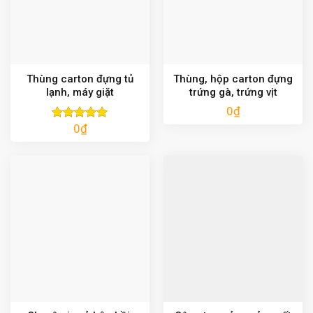
Thùng carton đựng tủ
Thùng, hộp carton đựng
lạnh, máy giặt
trứng gà, trứng vịt
0
₫
0
₫
Được xếp
hạng
5.00
5 sao