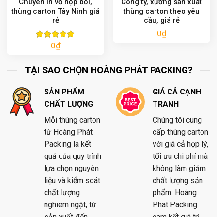
Chuyên in vỏ hộp bồi,
Công ty, xưởng sản xuất
thùng carton Tây Ninh giá
thùng carton theo yêu
rẻ
cầu, giá rẻ
0
₫
0
₫
Được xếp
hạng
5.00
5 sao
TẠI SAO CHỌN HOÀNG PHÁT PACKING?
SẢN PHẨM
GIÁ CẢ CẠNH
CHẤT LƯỢNG
TRANH
Mỗi thùng carton
Chúng tôi cung
từ Hoàng Phát
cấp thùng carton
Packing là kết
với giá cả hợp lý,
quả của quy trình
tối ưu chi phí mà
lựa chọn nguyên
không làm giảm
liệu và kiểm soát
chất lượng sản
chất lượng
phẩm. Hoàng
nghiêm ngặt, từ
Phát Packing
sản xuất đến
cam kết giá trị