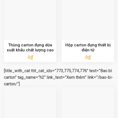
Thùng carton đựng dừa
Hộp carton đựng thiết bị
xuất khẩu chất lượng cao
điện tử
0
₫
0
₫
[title_with_cat ttit_cat_ids=”773,775,774,776″ text=”Bao bì
carton” tag_name=”h2″ link_text=”Xem thêm” link=”/bao-bi-
carton/”]