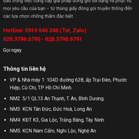
đầu trong việc cung cấp giải pháp đóng gói đa dạng và phục vụ
mọi yêu cầu của bạn – từ thùng giấy đóng gói truyền thống đến
các lựa chọn chống thấm đặc biệt.
Hotline: 0919 046 246 (Tel, Zalo)
028.3796.6790 - 028.3796.6791
Gọi ngay
Thông tin liên hệ
VP & Nhà máy 1: 104D đường 628, ấp Trại Đèn, Phước
Hiệp, Củ Chi, TP Hồ Chí Minh.
NM2: 5/1 QL13 An Thạnh, T. An, Bình Dương.
NM3: KCN Tân Đức, Đức Hoà, Long An.
NM4: KĐT K3, Gia Lộc, Trảng Bàng, Tây Ninh.
NM5: KCN Nam Cấm, Nghi Lộc, Nghệ An.