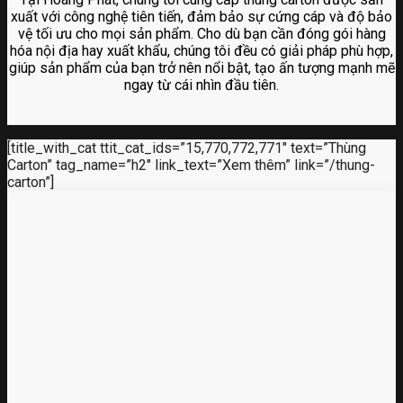
xuất với công nghệ tiên tiến, đảm bảo sự cứng cáp và độ bảo
vệ tối ưu cho mọi sản phẩm. Cho dù bạn cần đóng gói hàng
hóa nội địa hay xuất khẩu, chúng tôi đều có giải pháp phù hợp,
giúp sản phẩm của bạn trở nên nổi bật, tạo ấn tượng mạnh mẽ
ngay từ cái nhìn đầu tiên.
[title_with_cat ttit_cat_ids=”15,770,772,771″ text=”Thùng
Carton” tag_name=”h2″ link_text=”Xem thêm” link=”/thung-
carton”]