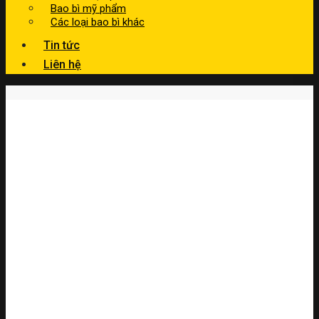
Bao bì mỹ phẩm
Các loại bao bì khác
Tin tức
Liên hệ