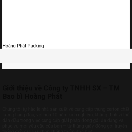
Hoàng Phát Packing
Giới thiệu về Công ty TNHH SX – TM
Bao bì Hoàng Phát
Chúng tôi tự hào là nhà sản xuất và cung cấp thùng carton chất
lượng hàng đầu, với hơn 10 năm kinh nghiệm, khẳng định vị thế
dẫn đầu trong việc cung cấp giải pháp đóng gói đa dạng và
phục vụ mọi yêu cầu của bạn – từ thùng giấy đóng gói truyền
thống đến các lựa chọn chống thấm đặc biệt.