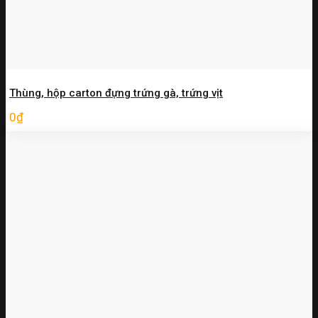
Thùng, hộp carton đựng trứng gà, trứng vịt
0
₫