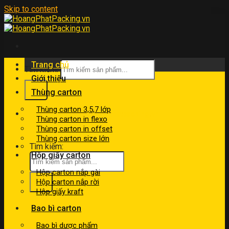
Skip to content
Trang chủ
Tìm kiếm:
Giới thiệu
Thùng carton
Thùng carton 3,5,7 lớp
kinhdoanh@hoangphatpacking.vn
Thùng carton in flexo
0919046246
Thùng carton in offset
Thùng carton size lớn
Tìm kiếm:
Hộp giấy carton
Hộp carton nắp gài
Hộp carton nắp rời
Hộp giấy kraft
Bao bì carton
Bao bì dược phẩm