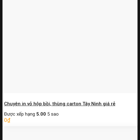
Chuyên in vỏ hộp bồi, thùng carton Tây Ninh giá rẻ
Được xếp hạng
5.00
5 sao
0
₫