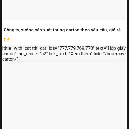
Công ty, xưởng sản xuất thùng carton theo yêu cầu, giá rẻ
0
₫
[title_with_cat ttit_cat_ids=”777,779,769,778″ text=”Hộp giấy
carton” tag_name=”h2″ link_text=”Xem thêm” link=”/hop-giay-
carton/”]