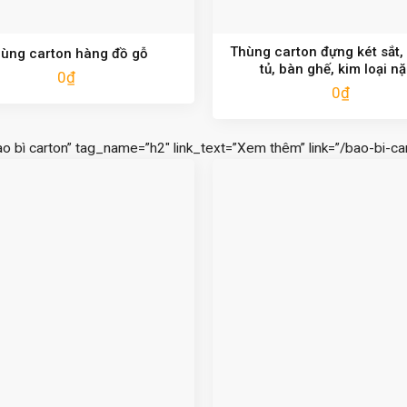
Thùng carton đựng két sắt,
ùng carton hàng đồ gỗ
tủ, bàn ghế, kim loại n
0
₫
0
₫
ao bì carton” tag_name=”h2″ link_text=”Xem thêm” link=”/bao-bi-car