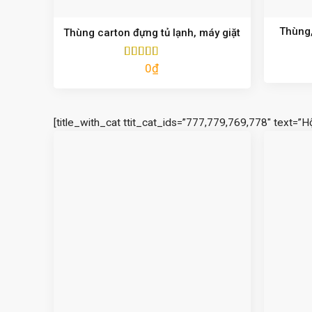
Thùng,
Thùng carton đựng tủ lạnh, máy giặt
0
₫
Được xếp
hạng
5.00
5
sao
[title_with_cat ttit_cat_ids=”777,779,769,778″ text=”H