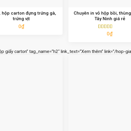
 hộp carton đựng trứng gà,
Chuyên in vỏ hộp bồi, thùng
trứng vịt
Tây Ninh giá rẻ
0
₫
0
₫
Được xếp
hạng
5.00
5
sao
ộp giấy carton” tag_name=”h2″ link_text=”Xem thêm” link=”/hop-gia