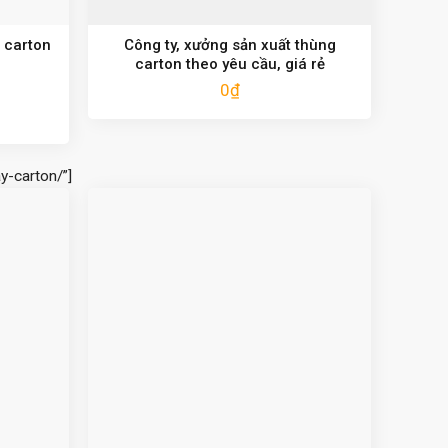
 carton
Công ty, xưởng sản xuất thùng
carton theo yêu cầu, giá rẻ
0
₫
y-carton/”]