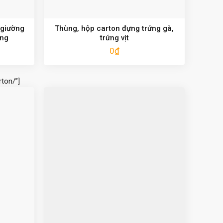
 giường
Thùng, hộp carton đựng trứng gà,
ặng
trứng vịt
0
₫
ton/”]