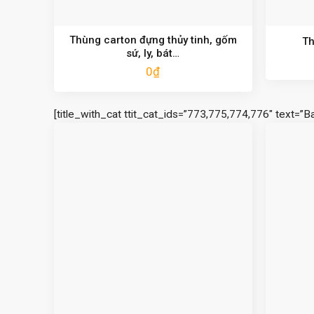
Thùng carton đựng thủy tinh, gốm
Th
sứ, ly, bát…
0
₫
[title_with_cat ttit_cat_ids=”773,775,774,776″ text=”B