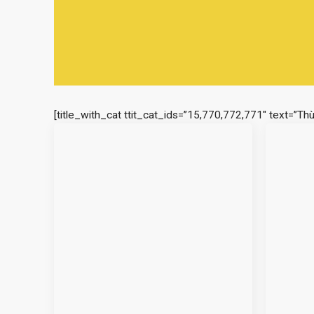
[title_with_cat ttit_cat_ids=”15,770,772,771″ text=”Th