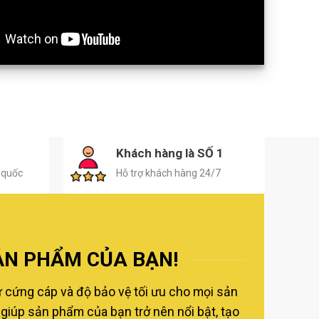
H
Khách hàng là SỐ 1
 quốc
Hỗ trợ khách hàng 24/7
ẢN PHẨM CỦA BẠN!
ự cứng cáp và độ bảo vệ tối ưu cho mọi sản
giúp sản phẩm của bạn trở nên nổi bật, tạo