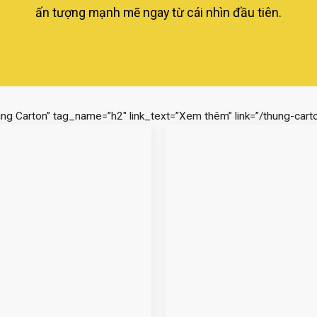
ấn tượng mạnh mẽ ngay từ cái nhìn đầu tiên.
ùng Carton” tag_name=”h2″ link_text=”Xem thêm” link=”/thung-carto