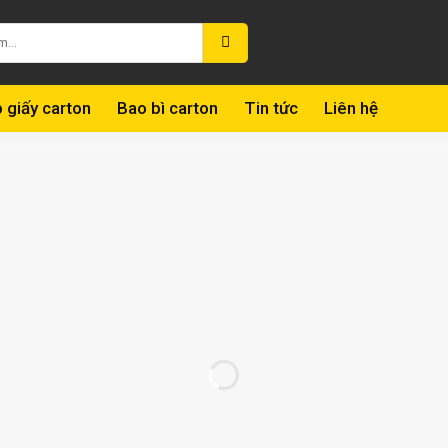
 giấy carton
Bao bì carton
Tin tức
Liên hệ