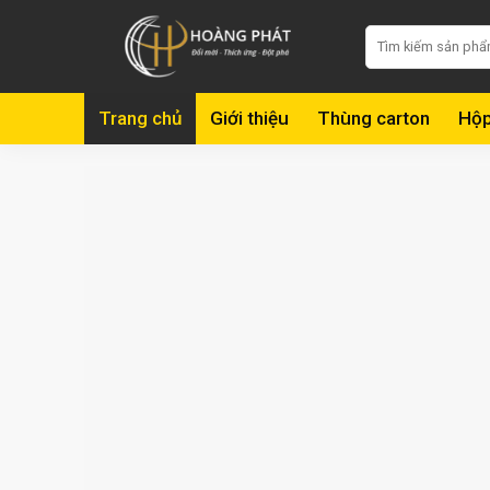
Skip
Tìm
to
kiếm:
content
Trang chủ
Giới thiệu
Thùng carton
Hộp