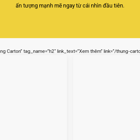
ấn tượng mạnh mẽ ngay từ cái nhìn đầu tiên.
ùng Carton” tag_name=”h2″ link_text=”Xem thêm” link=”/thung-carto