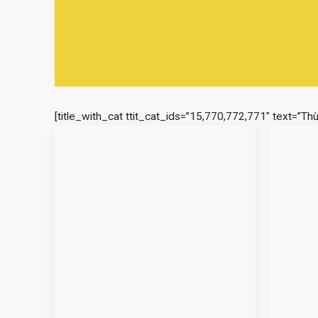
[title_with_cat ttit_cat_ids=”15,770,772,771″ text=”Th