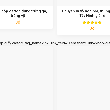
 hộp carton đựng trứng gà,
Chuyên in vỏ hộp bồi, thùng
trứng vịt
Tây Ninh giá rẻ
0
₫
0
₫
Được xếp
hạng
5.00
5 sao
ộp giấy carton” tag_name=”h2″ link_text=”Xem thêm” link=”/hop-gia