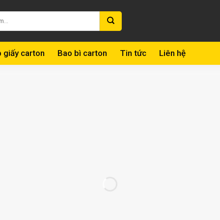
 giấy carton
Bao bì carton
Tin tức
Liên hệ