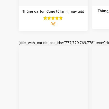
Thùng,
Thùng carton đựng tủ lạnh, máy giặt
0
₫
Được xếp
hạng
5.00
5 sao
[title_with_cat ttit_cat_ids=”777,779,769,778″ text=”H