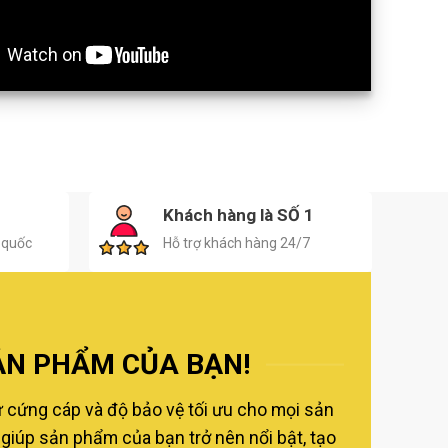
H
Khách hàng là SỐ 1
 quốc
Hỗ trợ khách hàng 24/7
ẢN PHẨM CỦA BẠN!
ự cứng cáp và độ bảo vệ tối ưu cho mọi sản
giúp sản phẩm của bạn trở nên nổi bật, tạo