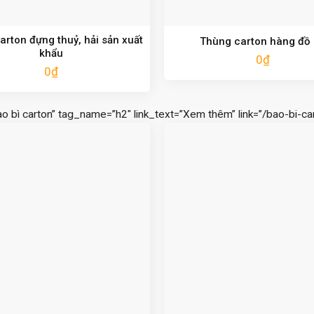
rton đựng thuỷ, hải sản xuất
Thùng carton hàng đồ
khẩu
0
₫
0
₫
ao bì carton” tag_name=”h2″ link_text=”Xem thêm” link=”/bao-bi-car