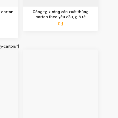
 carton
Công ty, xưởng sản xuất thùng
carton theo yêu cầu, giá rẻ
0
₫
y-carton/”]