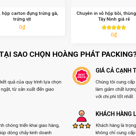
 hộp carton đựng trứng gà,
Chuyên in vỏ hộp bồi, thùng
trứng vịt
Tây Ninh giá rẻ
0
₫
0
₫
Được xếp
hạng
5.00
5 sao
TẠI SAO CHỌN HOÀNG PHÁT PACKING
GIÁ CẢ CẠNH 
kết quả của quy trình lựa chọn
Chúng tôi cung cấp t
ngặt, từ sản xuất đến giao
làm giảm chất lượn
với chi phí tốt nhất.
KHÁCH HÀNG L
anh chóng triển khai giao hàng,
Khách hàng là trọng
giúp dòng chảy kinh doanh
không chỉ cung cấp