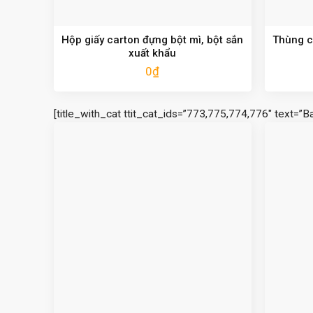
Hộp giấy carton đựng bột mì, bột sắn
Thùng ca
xuất khẩu
0
₫
[title_with_cat ttit_cat_ids=”773,775,774,776″ text=”B