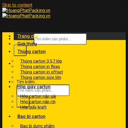
Skip to content
Trang chủ
Tìm kiếm:
Giới thiệu
Thùng carton
Thùng carton 3,5,7 lớp
kinhdoanh@hoangphatpacking.vn
Thùng carton in flexo
0919046246
Thùng carton in offset
Thùng carton size lớn
Tìm kiếm:
Hộp giấy carton
Hộp carton nắp gài
Hộp carton nắp rời
Hộp giấy kraft
Bao bì carton
Bao bì dược phẩm