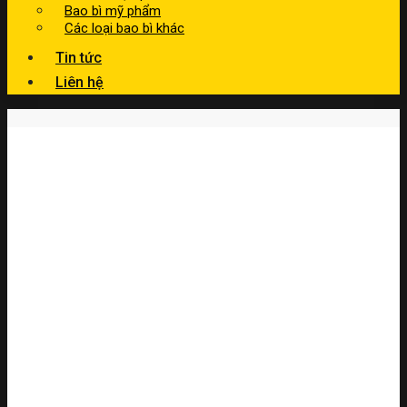
Bao bì mỹ phẩm
Các loại bao bì khác
Tin tức
Liên hệ