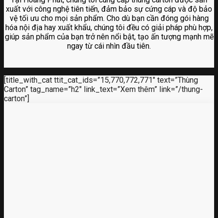
xuất với công nghệ tiên tiến, đảm bảo sự cứng cáp và độ bảo
vệ tối ưu cho mọi sản phẩm. Cho dù bạn cần đóng gói hàng
hóa nội địa hay xuất khẩu, chúng tôi đều có giải pháp phù hợp,
giúp sản phẩm của bạn trở nên nổi bật, tạo ấn tượng mạnh mẽ
ngay từ cái nhìn đầu tiên.
[title_with_cat ttit_cat_ids=”15,770,772,771″ text=”Thùng
Carton” tag_name=”h2″ link_text=”Xem thêm” link=”/thung-
carton”]