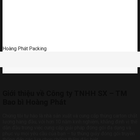
Hoàng Phát Packing
Giới thiệu về Công ty TNHH SX – TM
Bao bì Hoàng Phát
Chúng tôi tự hào là nhà sản xuất và cung cấp thùng carton chất
lượng hàng đầu, với hơn 10 năm kinh nghiệm, khẳng định vị thế
dẫn đầu trong việc cung cấp giải pháp đóng gói đa dạng và
phục vụ mọi yêu cầu của bạn – từ thùng giấy đóng gói truyền
thống đến các lựa chọn chống thấm đặc biệt.