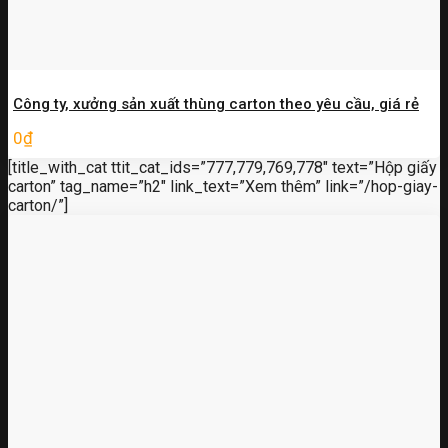
Công ty, xưởng sản xuất thùng carton theo yêu cầu, giá rẻ
0
₫
[title_with_cat ttit_cat_ids=”777,779,769,778″ text=”Hộp giấy
carton” tag_name=”h2″ link_text=”Xem thêm” link=”/hop-giay-
carton/”]