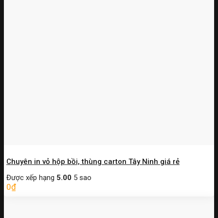
Chuyên in vỏ hộp bồi, thùng carton Tây Ninh giá rẻ
Được xếp hạng
5.00
5 sao
0
₫