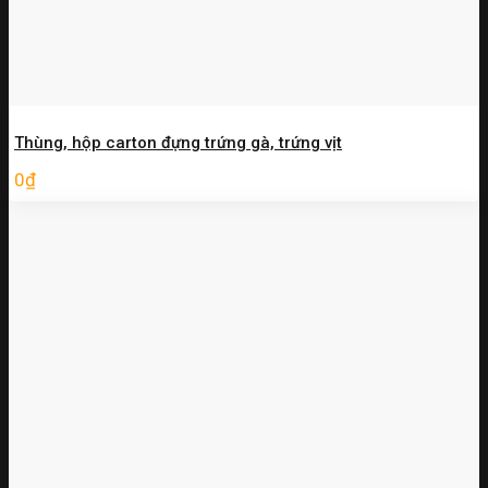
Thùng, hộp carton đựng trứng gà, trứng vịt
0
₫