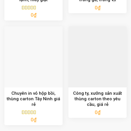
0
₫
0
₫
Được xếp
hạng
5.00
5
sao
Chuyên in vỏ hộp bồi,
Công ty, xưởng sản xuất
thùng carton Tây Ninh giá
thùng carton theo yêu
rẻ
cầu, giá rẻ
0
₫
0
₫
Được xếp
hạng
5.00
5
sao