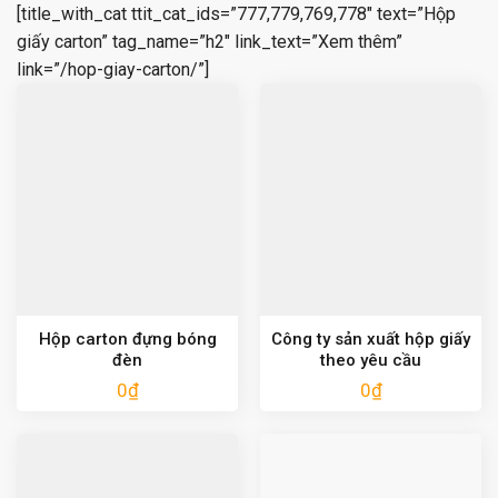
[title_with_cat ttit_cat_ids=”777,779,769,778″ text=”Hộp
giấy carton” tag_name=”h2″ link_text=”Xem thêm”
link=”/hop-giay-carton/”]
Hộp carton đựng bóng
Công ty sản xuất hộp giấy
đèn
theo yêu cầu
0
₫
0
₫