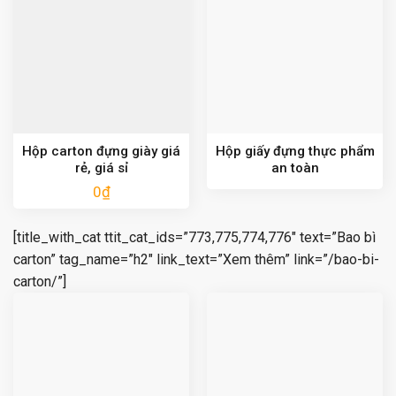
Hộp carton đựng giày giá
Hộp giấy đựng thực phẩm
rẻ, giá sỉ
an toàn
0
₫
[title_with_cat ttit_cat_ids=”773,775,774,776″ text=”Bao bì
carton” tag_name=”h2″ link_text=”Xem thêm” link=”/bao-bi-
carton/”]