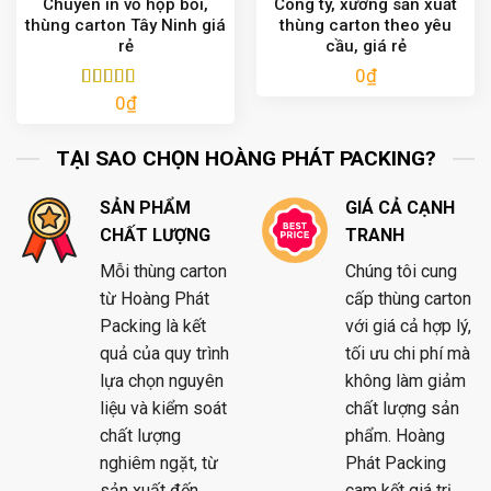
Chuyên in vỏ hộp bồi,
Công ty, xưởng sản xuất
thùng carton Tây Ninh giá
thùng carton theo yêu
rẻ
cầu, giá rẻ
0
₫
0
₫
Được xếp
hạng
5.00
5
sao
TẠI SAO CHỌN HOÀNG PHÁT PACKING?
SẢN PHẨM
GIÁ CẢ CẠNH
CHẤT LƯỢNG
TRANH
Mỗi thùng carton
Chúng tôi cung
từ Hoàng Phát
cấp thùng carton
Packing là kết
với giá cả hợp lý,
quả của quy trình
tối ưu chi phí mà
lựa chọn nguyên
không làm giảm
liệu và kiểm soát
chất lượng sản
chất lượng
phẩm. Hoàng
nghiêm ngặt, từ
Phát Packing
sản xuất đến
cam kết giá trị