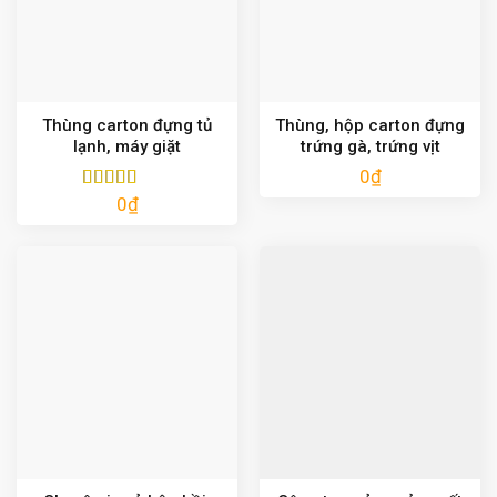
Thùng carton đựng tủ
Thùng, hộp carton đựng
lạnh, máy giặt
trứng gà, trứng vịt
0
₫
0
₫
Được xếp
hạng
5.00
5
sao