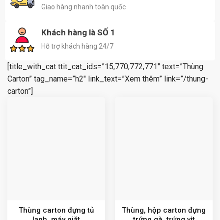
Giao hàng nhanh toàn quốc
Khách hàng là SỐ 1
Hỗ trợ khách hàng 24/7
[title_with_cat ttit_cat_ids=”15,770,772,771″ text=”Thùng
Carton” tag_name=”h2″ link_text=”Xem thêm” link=”/thung-
carton”]
Thùng carton đựng tủ
Thùng, hộp carton đựng
lạnh, máy giặt
trứng gà, trứng vịt