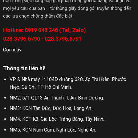
đầu trong việc cung cấp giải pháp đóng gói đa dạng và phục vụ
mọi yêu cầu của bạn – từ thùng giấy đóng gói truyền thống đến
các lựa chọn chống thấm đặc biệt.
Hotline: 0919 046 246 (Tel, Zalo)
028.3796.6790 - 028.3796.6791
Gọi ngay
Thông tin liên hệ
VP & Nhà máy 1: 104D đường 628, ấp Trại Đèn, Phước
Hiệp, Củ Chi, TP Hồ Chí Minh.
NM2: 5/1 QL13 An Thạnh, T. An, Bình Dương.
NM3: KCN Tân Đức, Đức Hoà, Long An.
NM4: KĐT K3, Gia Lộc, Trảng Bàng, Tây Ninh.
NM5: KCN Nam Cấm, Nghi Lộc, Nghệ An.