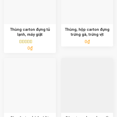
Thùng carton đựng tủ
Thùng, hộp carton đựng
lạnh, máy giặt
trứng gà, trứng vịt
0
₫
0
₫
Được xếp
hạng
5.00
5
sao