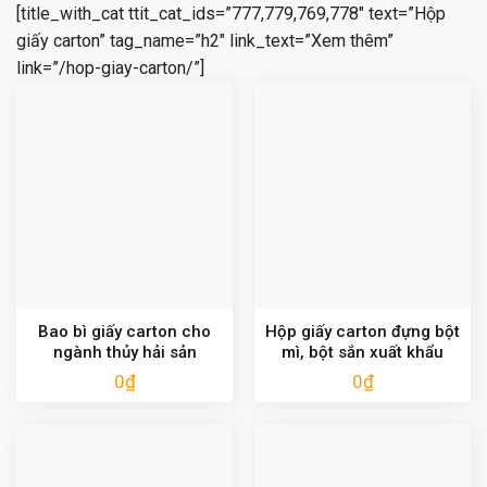
[title_with_cat ttit_cat_ids=”777,779,769,778″ text=”Hộp
giấy carton” tag_name=”h2″ link_text=”Xem thêm”
link=”/hop-giay-carton/”]
Bao bì giấy carton cho
Hộp giấy carton đựng bột
ngành thủy hải sản
mì, bột sắn xuất khẩu
0
₫
0
₫