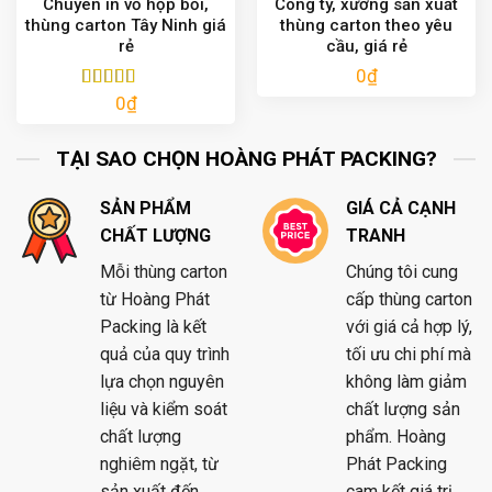
Chuyên in vỏ hộp bồi,
Công ty, xưởng sản xuất
thùng carton Tây Ninh giá
thùng carton theo yêu
rẻ
cầu, giá rẻ
0
₫
0
₫
Được xếp
hạng
5.00
5
sao
TẠI SAO CHỌN HOÀNG PHÁT PACKING?
SẢN PHẨM
GIÁ CẢ CẠNH
CHẤT LƯỢNG
TRANH
Mỗi thùng carton
Chúng tôi cung
từ Hoàng Phát
cấp thùng carton
Packing là kết
với giá cả hợp lý,
quả của quy trình
tối ưu chi phí mà
lựa chọn nguyên
không làm giảm
liệu và kiểm soát
chất lượng sản
chất lượng
phẩm. Hoàng
nghiêm ngặt, từ
Phát Packing
sản xuất đến
cam kết giá trị