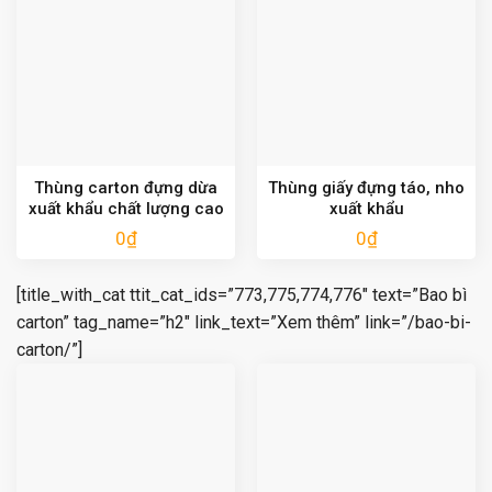
Thùng carton đựng dừa
Thùng giấy đựng táo, nho
xuất khẩu chất lượng cao
xuất khẩu
0
₫
0
₫
[title_with_cat ttit_cat_ids=”773,775,774,776″ text=”Bao bì
carton” tag_name=”h2″ link_text=”Xem thêm” link=”/bao-bi-
carton/”]