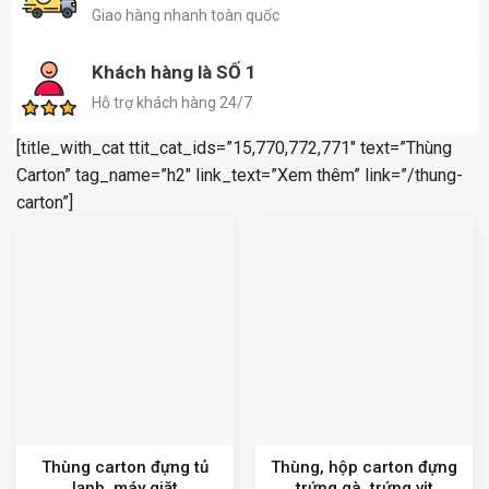
Giao hàng nhanh toàn quốc
Khách hàng là SỐ 1
Hỗ trợ khách hàng 24/7
[title_with_cat ttit_cat_ids=”15,770,772,771″ text=”Thùng
Carton” tag_name=”h2″ link_text=”Xem thêm” link=”/thung-
carton”]
Thùng carton đựng tủ
Thùng, hộp carton đựng
lạnh, máy giặt
trứng gà, trứng vịt