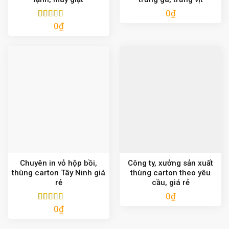
0
₫
0
₫
Được xếp
hạng
5.00
5
sao
Chuyên in vỏ hộp bồi,
Công ty, xưởng sản xuất
thùng carton Tây Ninh giá
thùng carton theo yêu
rẻ
cầu, giá rẻ
0
₫
0
₫
Được xếp
hạng
5.00
5
sao