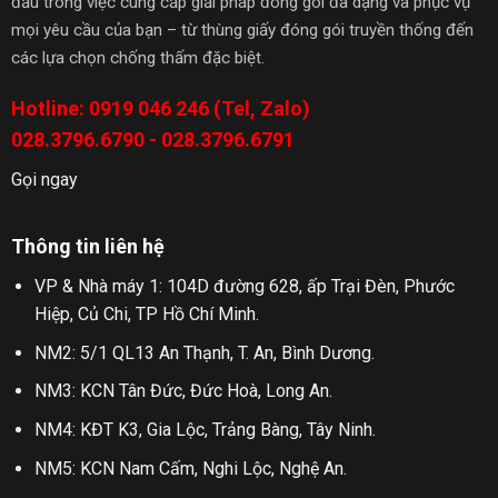
đầu trong việc cung cấp giải pháp đóng gói đa dạng và phục vụ
mọi yêu cầu của bạn – từ thùng giấy đóng gói truyền thống đến
các lựa chọn chống thấm đặc biệt.
Hotline: 0919 046 246 (Tel, Zalo)
028.3796.6790 - 028.3796.6791
Gọi ngay
Thông tin liên hệ
VP & Nhà máy 1: 104D đường 628, ấp Trại Đèn, Phước
Hiệp, Củ Chi, TP Hồ Chí Minh.
NM2: 5/1 QL13 An Thạnh, T. An, Bình Dương.
NM3: KCN Tân Đức, Đức Hoà, Long An.
NM4: KĐT K3, Gia Lộc, Trảng Bàng, Tây Ninh.
NM5: KCN Nam Cấm, Nghi Lộc, Nghệ An.