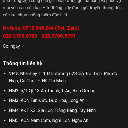
đầu trong việc cung cấp giải pháp đóng gói đa dạng và phục vụ
mọi yêu cầu của bạn – từ thùng giấy đóng gói truyền thống đến
các lựa chọn chống thấm đặc biệt.
Hotline: 0919 046 246 (Tel, Zalo)
028.3796.6790 - 028.3796.6791
Gọi ngay
Thông tin liên hệ
VP & Nhà máy 1: 104D đường 628, ấp Trại Đèn, Phước
Hiệp, Củ Chi, TP Hồ Chí Minh.
NM2: 5/1 QL13 An Thạnh, T. An, Bình Dương.
NM3: KCN Tân Đức, Đức Hoà, Long An.
NM4: KĐT K3, Gia Lộc, Trảng Bàng, Tây Ninh.
NM5: KCN Nam Cấm, Nghi Lộc, Nghệ An.