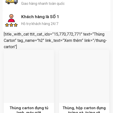
Giao hàng nhanh toàn quốc
Khách hàng là SỐ 1
Hỗ trợ khách hàng 24/7
[title_with_cat ttit_cat_ids=”15,770,772,771″ text=”Thùng
Carton” tag_name=”h2″ link_text=”Xem thêm” link=”/thung-
carton”]
Thùng carton đựng tủ
Thùng, hộp carton đựng
lạnh, máy giặt
trứng gà, trứng vịt