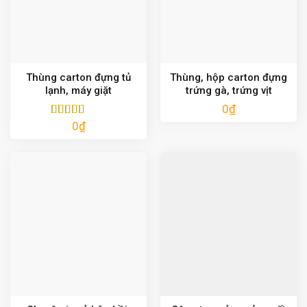
Thùng carton đựng tủ
Thùng, hộp carton đựng
lạnh, máy giặt
trứng gà, trứng vịt
0
₫
0
₫
Được xếp
hạng
5.00
5
sao