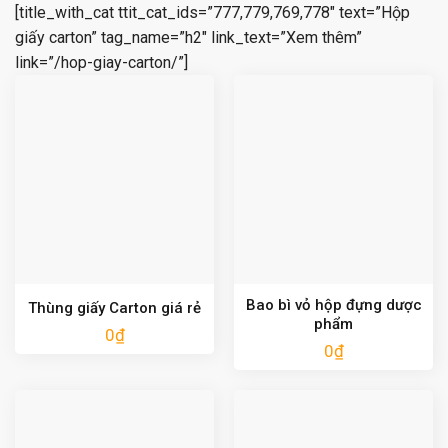
[title_with_cat ttit_cat_ids=”777,779,769,778″ text=”Hộp
giấy carton” tag_name=”h2″ link_text=”Xem thêm”
link=”/hop-giay-carton/”]
Bao bì vỏ hộp đựng dược
Thùng giấy Carton giá rẻ
phẩm
0
₫
0
₫