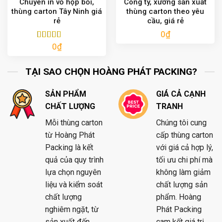
Chuyên in vỏ hộp bồi,
Công ty, xưởng sản xuất
thùng carton Tây Ninh giá
thùng carton theo yêu
rẻ
cầu, giá rẻ
0
₫
0
₫
Được xếp
hạng
5.00
5
sao
TẠI SAO CHỌN HOÀNG PHÁT PACKING?
SẢN PHẨM
GIÁ CẢ CẠNH
CHẤT LƯỢNG
TRANH
Mỗi thùng carton
Chúng tôi cung
từ Hoàng Phát
cấp thùng carton
Packing là kết
với giá cả hợp lý,
quả của quy trình
tối ưu chi phí mà
lựa chọn nguyên
không làm giảm
liệu và kiểm soát
chất lượng sản
chất lượng
phẩm. Hoàng
nghiêm ngặt, từ
Phát Packing
sản xuất đến
cam kết giá trị