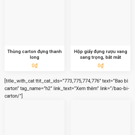
Thùng carton đựng thanh
Hộp giấy đựng rượu vang
long
sang trọng, bắt mắt
0
₫
0
₫
[title_with_cat ttit_cat_ids=”773,775,774,776″ text=”Bao bì
carton” tag_name=”h2″ link_text=”Xem thêm” link=”/bao-bi-
carton/”]