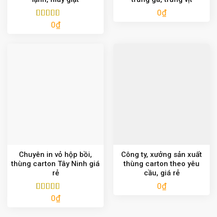
0
₫
0
₫
Được xếp
hạng
5.00
5
sao
Chuyên in vỏ hộp bồi,
Công ty, xưởng sản xuất
thùng carton Tây Ninh giá
thùng carton theo yêu
rẻ
cầu, giá rẻ
0
₫
0
₫
Được xếp
hạng
5.00
5
sao