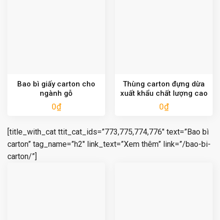
Bao bì giấy carton cho
Thùng carton đựng dừa
ngành gỗ
xuất khẩu chất lượng cao
0
₫
0
₫
[title_with_cat ttit_cat_ids=”773,775,774,776″ text=”Bao bì
carton” tag_name=”h2″ link_text=”Xem thêm” link=”/bao-bi-
carton/”]