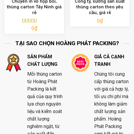
Chuyên in vỏ hộp bồi,
Công ty, xưởng sản xuất
thùng carton Tây Ninh giá
thùng carton theo yêu
rẻ
cầu, giá rẻ
0
₫
0
₫
Được xếp
hạng
5.00
5
sao
TẠI SAO CHỌN HOÀNG PHÁT PACKING?
SẢN PHẨM
GIÁ CẢ CẠNH
CHẤT LƯỢNG
TRANH
Mỗi thùng carton
Chúng tôi cung
từ Hoàng Phát
cấp thùng carton
Packing là kết
với giá cả hợp lý,
quả của quy trình
tối ưu chi phí mà
lựa chọn nguyên
không làm giảm
liệu và kiểm soát
chất lượng sản
chất lượng
phẩm. Hoàng
nghiêm ngặt, từ
Phát Packing
sản xuất đến
cam kết giá trị