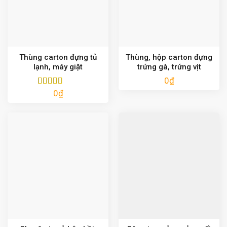
Thùng carton đựng tủ
Thùng, hộp carton đựng
lạnh, máy giặt
trứng gà, trứng vịt
0
₫
0
₫
Được xếp
hạng
5.00
5
sao