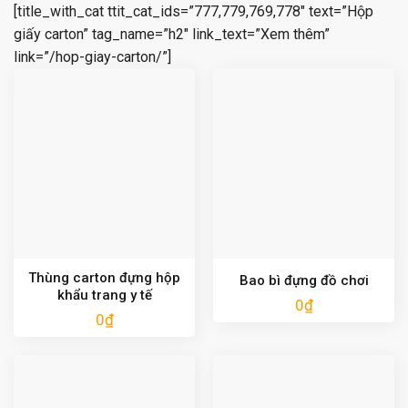
[title_with_cat ttit_cat_ids=”777,779,769,778″ text=”Hộp
giấy carton” tag_name=”h2″ link_text=”Xem thêm”
link=”/hop-giay-carton/”]
Thùng carton đựng hộp
Bao bì đựng đồ chơi
khẩu trang y tế
0
₫
0
₫