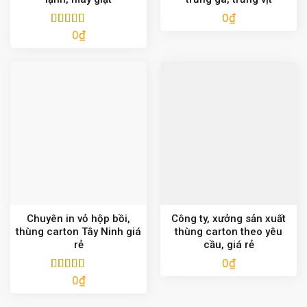
0
₫
0
₫
Được xếp
hạng
5.00
5
sao
Chuyên in vỏ hộp bồi,
Công ty, xưởng sản xuất
thùng carton Tây Ninh giá
thùng carton theo yêu
rẻ
cầu, giá rẻ
0
₫
0
₫
Được xếp
hạng
5.00
5
sao