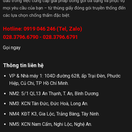
đầu trong việc cung cấp giải pháp đóng gói đa dạng và phục vụ
mọi yêu cầu của bạn – từ thùng giấy đóng gói truyền thống đến
các lựa chọn chống thấm đặc biệt.
Hotline: 0919 046 246 (Tel, Zalo)
028.3796.6790 - 028.3796.6791
Gọi ngay
Thông tin liên hệ
VP & Nhà máy 1: 104D đường 628, ấp Trại Đèn, Phước
Hiệp, Củ Chi, TP Hồ Chí Minh.
NM2: 5/1 QL13 An Thạnh, T. An, Bình Dương.
NM3: KCN Tân Đức, Đức Hoà, Long An.
NM4: KĐT K3, Gia Lộc, Trảng Bàng, Tây Ninh.
NM5: KCN Nam Cấm, Nghi Lộc, Nghệ An.