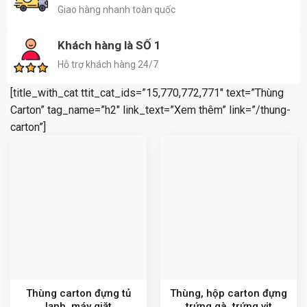
Giao hàng nhanh toàn quốc
Khách hàng là SỐ 1
Hỗ trợ khách hàng 24/7
[title_with_cat ttit_cat_ids=”15,770,772,771″ text=”Thùng
Carton” tag_name=”h2″ link_text=”Xem thêm” link=”/thung-
carton”]
Thùng carton đựng tủ
Thùng, hộp carton đựng
lạnh, máy giặt
trứng gà, trứng vịt