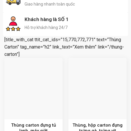
Giao hàng nhanh toàn quốc
Khách hàng là SỐ 1
Hỗ trợ khách hàng 24/7
[title_with_cat ttit_cat_ids=”15,770,772,771″ text=”Thùng
Carton” tag_name=”h2″ link_text=”Xem thêm” link=”/thung-
carton”]
Thùng carton đựng tủ
Thùng, hộp carton đựng
lạnh, máy giặt
trứng gà, trứng vịt