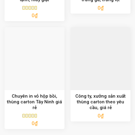
0
₫
0
₫
Được xếp
hạng
5.00
5
sao
Chuyên in vỏ hộp bồi,
Công ty, xưởng sản xuất
thùng carton Tây Ninh giá
thùng carton theo yêu
rẻ
cầu, giá rẻ
0
₫
0
₫
Được xếp
hạng
5.00
5
sao