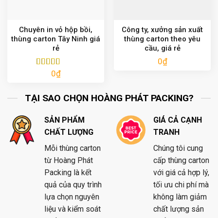
Chuyên in vỏ hộp bồi,
Công ty, xưởng sản xuất
thùng carton Tây Ninh giá
thùng carton theo yêu
rẻ
cầu, giá rẻ
0
₫
0
₫
Được xếp
hạng
5.00
5
sao
TẠI SAO CHỌN HOÀNG PHÁT PACKING?
SẢN PHẨM
GIÁ CẢ CẠNH
CHẤT LƯỢNG
TRANH
Mỗi thùng carton
Chúng tôi cung
từ Hoàng Phát
cấp thùng carton
Packing là kết
với giá cả hợp lý,
quả của quy trình
tối ưu chi phí mà
lựa chọn nguyên
không làm giảm
liệu và kiểm soát
chất lượng sản