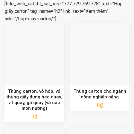
[title_with_cat ttit_cat_ids=”777,779,769,778″ text=”Hộp
giấy carton” tag_name=”h2″ link_text=”Xem thêm”
link=”/hop-giay-carton/”]
Thùng carton, vỏ hộp, vỏ
Thùng carton cho ngành
thùng giấy đựng heo quay,
công nghiệp nặng
vịt quay, gà quay (và các
0
₫
món nướng)
0
₫