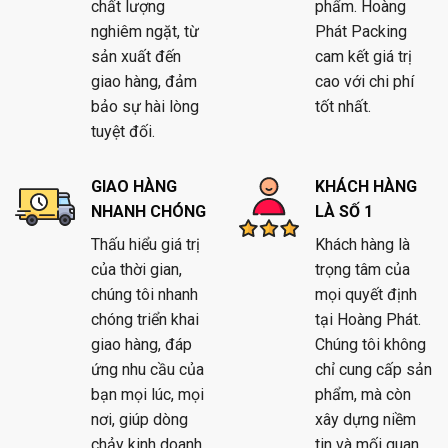
chất lượng
phẩm. Hoàng
nghiêm ngặt, từ
Phát Packing
sản xuất đến
cam kết giá trị
giao hàng, đảm
cao với chi phí
bảo sự hài lòng
tốt nhất.
tuyệt đối.
GIAO HÀNG
KHÁCH HÀNG
NHANH CHÓNG
LÀ SỐ 1
Thấu hiểu giá trị
Khách hàng là
của thời gian,
trọng tâm của
chúng tôi nhanh
mọi quyết định
chóng triển khai
tại Hoàng Phát.
giao hàng, đáp
Chúng tôi không
ứng nhu cầu của
chỉ cung cấp sản
bạn mọi lúc, mọi
phẩm, mà còn
nơi, giúp dòng
xây dựng niềm
chảy kinh doanh
tin và mối quan