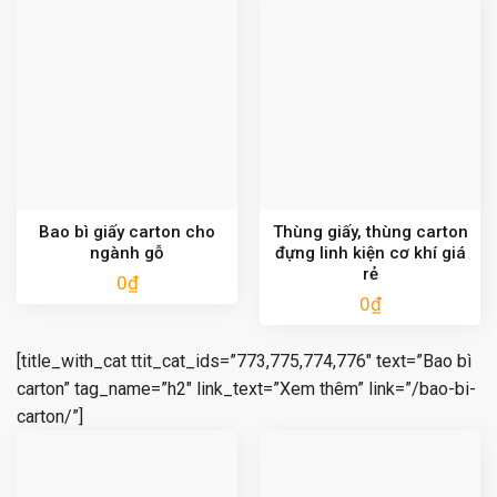
Bao bì giấy carton cho
Thùng giấy, thùng carton
ngành gỗ
đựng linh kiện cơ khí giá
rẻ
0
₫
0
₫
[title_with_cat ttit_cat_ids=”773,775,774,776″ text=”Bao bì
carton” tag_name=”h2″ link_text=”Xem thêm” link=”/bao-bi-
carton/”]