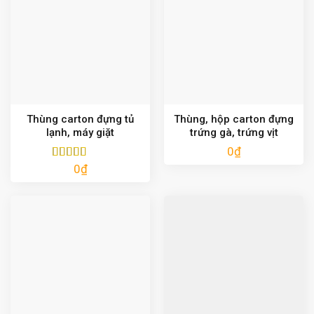
Thùng carton đựng tủ
Thùng, hộp carton đựng
lạnh, máy giặt
trứng gà, trứng vịt
0
₫
0
₫
Được xếp
hạng
5.00
5
sao