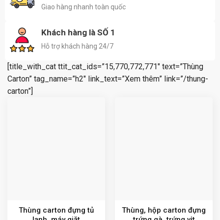
Giao hàng nhanh toàn quốc
Khách hàng là SỐ 1
Hỗ trợ khách hàng 24/7
[title_with_cat ttit_cat_ids=”15,770,772,771″ text=”Thùng
Carton” tag_name=”h2″ link_text=”Xem thêm” link=”/thung-
carton”]
Thùng carton đựng tủ
Thùng, hộp carton đựng
lạnh, máy giặt
trứng gà, trứng vịt