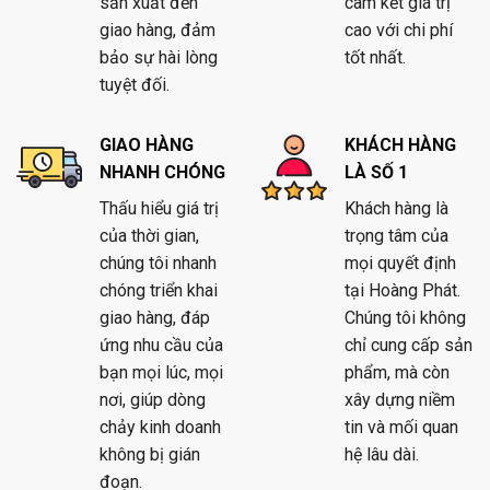
sản xuất đến
cam kết giá trị
giao hàng, đảm
cao với chi phí
bảo sự hài lòng
tốt nhất.
tuyệt đối.
GIAO HÀNG
KHÁCH HÀNG
NHANH CHÓNG
LÀ SỐ 1
Thấu hiểu giá trị
Khách hàng là
của thời gian,
trọng tâm của
chúng tôi nhanh
mọi quyết định
chóng triển khai
tại Hoàng Phát.
giao hàng, đáp
Chúng tôi không
ứng nhu cầu của
chỉ cung cấp sản
bạn mọi lúc, mọi
phẩm, mà còn
nơi, giúp dòng
xây dựng niềm
chảy kinh doanh
tin và mối quan
không bị gián
hệ lâu dài.
đoạn.