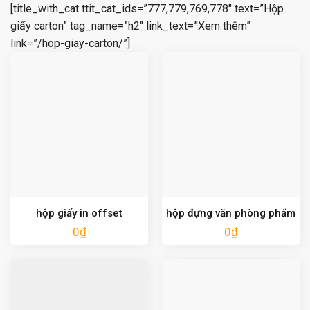
[title_with_cat ttit_cat_ids=”777,779,769,778″ text=”Hộp
giấy carton” tag_name=”h2″ link_text=”Xem thêm”
link=”/hop-giay-carton/”]
hộp giấy in offset
hộp đựng văn phòng phẩm
0
₫
0
₫