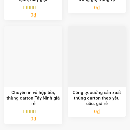
0
₫
0
₫
Được xếp
hạng
5.00
5
sao
Chuyên in vỏ hộp bồi,
Công ty, xưởng sản xuất
thùng carton Tây Ninh giá
thùng carton theo yêu
rẻ
cầu, giá rẻ
0
₫
0
₫
Được xếp
hạng
5.00
5
sao