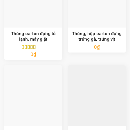
Thùng carton đựng tủ
Thùng, hộp carton đựng
lạnh, máy giặt
trứng gà, trứng vịt
0
₫
0
₫
Được xếp
hạng
5.00
5
sao