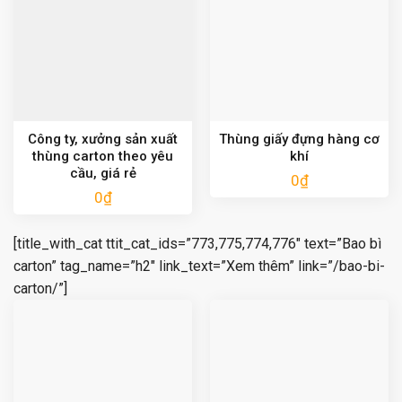
Công ty, xưởng sản xuất
Thùng giấy đựng hàng cơ
thùng carton theo yêu
khí
cầu, giá rẻ
0
₫
0
₫
[title_with_cat ttit_cat_ids=”773,775,774,776″ text=”Bao bì
carton” tag_name=”h2″ link_text=”Xem thêm” link=”/bao-bi-
carton/”]