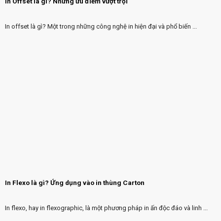
In Offset là gì? Những ưu điểm vượt trội
In offset là gì? Một trong những công nghệ in hiện đại và phổ biến ...
In Flexo là gì? Ứng dụng vào in thùng Carton
In flexo, hay in flexographic, là một phương pháp in ấn độc đáo và linh ...