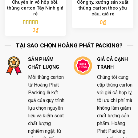
Chuyên in vỏ hộp bồi,
Công ty, xưởng sản xuất
thùng carton Tây Ninh giá
thùng carton theo yêu
rẻ
cầu, giá rẻ
0
₫
0
₫
Được xếp
hạng
5.00
5
sao
TẠI SAO CHỌN HOÀNG PHÁT PACKING?
SẢN PHẨM
GIÁ CẢ CẠNH
CHẤT LƯỢNG
TRANH
Mỗi thùng carton
Chúng tôi cung
từ Hoàng Phát
cấp thùng carton
Packing là kết
với giá cả hợp lý,
quả của quy trình
tối ưu chi phí mà
lựa chọn nguyên
không làm giảm
liệu và kiểm soát
chất lượng sản
chất lượng
phẩm. Hoàng
nghiêm ngặt, từ
Phát Packing