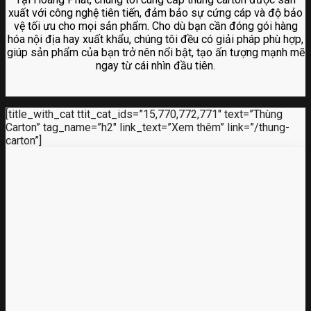
xuất với công nghệ tiên tiến, đảm bảo sự cứng cáp và độ bảo
vệ tối ưu cho mọi sản phẩm. Cho dù bạn cần đóng gói hàng
hóa nội địa hay xuất khẩu, chúng tôi đều có giải pháp phù hợp,
giúp sản phẩm của bạn trở nên nổi bật, tạo ấn tượng mạnh mẽ
ngay từ cái nhìn đầu tiên.
[title_with_cat ttit_cat_ids=”15,770,772,771″ text=”Thùng
Carton” tag_name=”h2″ link_text=”Xem thêm” link=”/thung-
carton”]