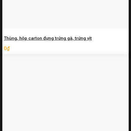
Thùng, hộp carton đựng trứng gà, trứng vịt
0
₫