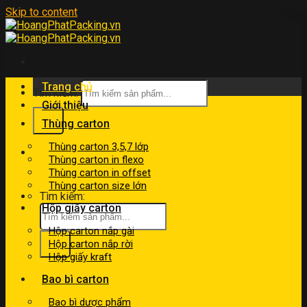
Skip to content
Trang chủ
Tìm kiếm:
Giới thiệu
Thùng carton
Thùng carton 3,5,7 lớp
kinhdoanh@hoangphatpacking.vn
Thùng carton in flexo
0919046246
Thùng carton in offset
Thùng carton size lớn
Tìm kiếm:
Hộp giấy carton
Hộp carton nắp gài
Hộp carton nắp rời
Hộp giấy kraft
Bao bì carton
Bao bì dược phẩm