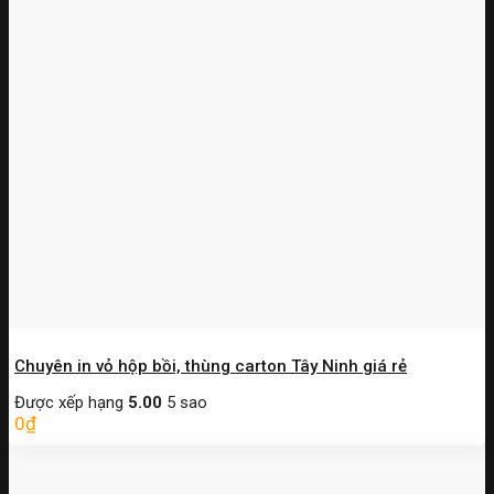
Chuyên in vỏ hộp bồi, thùng carton Tây Ninh giá rẻ
Được xếp hạng
5.00
5 sao
0
₫