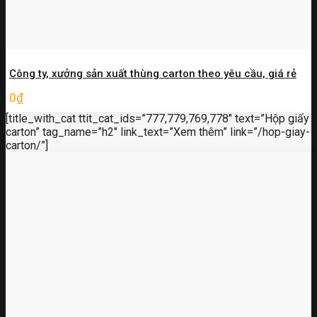
Công ty, xưởng sản xuất thùng carton theo yêu cầu, giá rẻ
0
₫
[title_with_cat ttit_cat_ids=”777,779,769,778″ text=”Hộp giấy
carton” tag_name=”h2″ link_text=”Xem thêm” link=”/hop-giay-
carton/”]