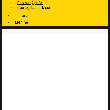
Bao bì mỹ phẩm
Các loại bao bì khác
Tin tức
Liên hệ