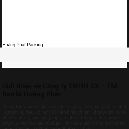
Hoàng Phát Packing
Giới thiệu về Công ty TNHH SX – TM
Bao bì Hoàng Phát
Chúng tôi tự hào là nhà sản xuất và cung cấp thùng carton chất
lượng hàng đầu, với hơn 10 năm kinh nghiệm, khẳng định vị thế
dẫn đầu trong việc cung cấp giải pháp đóng gói đa dạng và
phục vụ mọi yêu cầu của bạn – từ thùng giấy đóng gói truyền
thống đến các lựa chọn chống thấm đặc biệt.