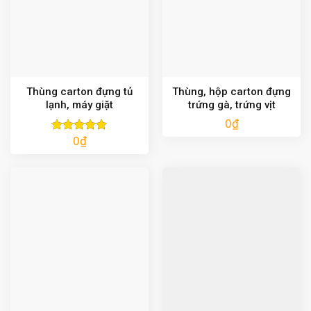
Thùng carton đựng tủ
Thùng, hộp carton đựng
lạnh, máy giặt
trứng gà, trứng vịt
0
₫
0
₫
Được xếp
hạng
5.00
5 sao