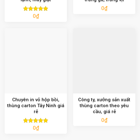
0
₫
0
₫
Được xếp
hạng
5.00
5 sao
Chuyên in vỏ hộp bồi,
Công ty, xưởng sản xuất
thùng carton Tây Ninh giá
thùng carton theo yêu
rẻ
cầu, giá rẻ
0
₫
0
₫
Được xếp
hạng
5.00
5 sao