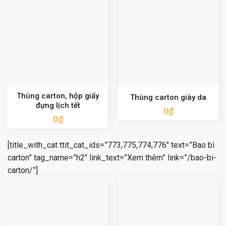
Thùng carton, hộp giấy
Thùng carton giày da
đựng lịch tết
0
₫
0
₫
[title_with_cat ttit_cat_ids=”773,775,774,776″ text=”Bao bì
carton” tag_name=”h2″ link_text=”Xem thêm” link=”/bao-bi-
carton/”]