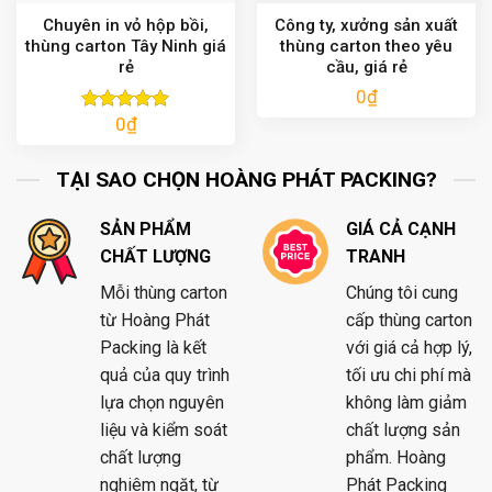
Chuyên in vỏ hộp bồi,
Công ty, xưởng sản xuất
thùng carton Tây Ninh giá
thùng carton theo yêu
rẻ
cầu, giá rẻ
0
₫
0
₫
Được xếp
hạng
5.00
5 sao
TẠI SAO CHỌN HOÀNG PHÁT PACKING?
SẢN PHẨM
GIÁ CẢ CẠNH
CHẤT LƯỢNG
TRANH
Mỗi thùng carton
Chúng tôi cung
từ Hoàng Phát
cấp thùng carton
Packing là kết
với giá cả hợp lý,
quả của quy trình
tối ưu chi phí mà
lựa chọn nguyên
không làm giảm
liệu và kiểm soát
chất lượng sản
chất lượng
phẩm. Hoàng
nghiêm ngặt, từ
Phát Packing