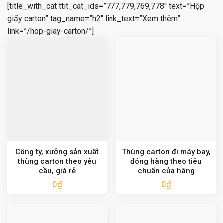
[title_with_cat ttit_cat_ids=”777,779,769,778″ text=”Hộp
giấy carton” tag_name=”h2″ link_text=”Xem thêm”
link=”/hop-giay-carton/”]
Công ty, xưởng sản xuất
Thùng carton đi máy bay,
thùng carton theo yêu
đóng hàng theo tiêu
cầu, giá rẻ
chuẩn của hãng
0
₫
0
₫