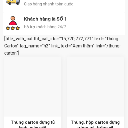
Giao hàng nhanh toàn quốc
Khách hàng là SỐ 1
Hỗ trợ khách hàng 24/7
[title_with_cat ttit_cat_ids=”15,770,772,771″ text=”Thùng
Carton” tag_name=”h2″ link_text=”Xem thêm” link=”/thung-
carton”]
Thùng carton đựng tủ
Thùng, hộp carton đựng
lạnh, máy giặt
trứng gà, trứng vịt