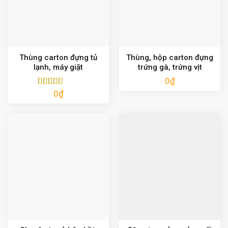
Thùng carton đựng tủ
Thùng, hộp carton đựng
lạnh, máy giặt
trứng gà, trứng vịt
0
₫
0
₫
Được xếp
hạng
5.00
5
sao