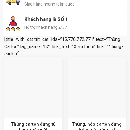
Giao hàng nhanh toàn quốc
Khách hàng là SỐ 1
Hỗ trợ khách hàng 24/7
[title_with_cat ttit_cat_ids=”15,770,772,771″ text=”Thùng
Carton” tag_name=”h2″ link_text=”Xem thêm” link=”/thung-
carton”]
Thùng carton đựng tủ
Thùng, hộp carton đựng
lạnh, máy giặt
trứng gà, trứng vịt