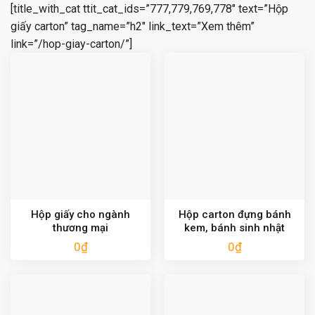
[title_with_cat ttit_cat_ids=”777,779,769,778″ text=”Hộp
giấy carton” tag_name=”h2″ link_text=”Xem thêm”
link=”/hop-giay-carton/”]
Hộp giấy cho ngành
Hộp carton đựng bánh
thương mại
kem, bánh sinh nhật
0
₫
0
₫