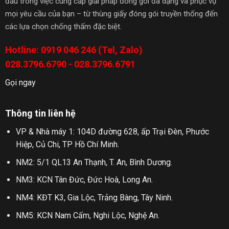
đầu trong việc cung cấp giải pháp đóng gói đa dạng và phục vụ
mọi yêu cầu của bạn – từ thùng giấy đóng gói truyền thống đến
các lựa chọn chống thấm đặc biệt.
Hotline: 0919 046 246 (Tel, Zalo)
028.3796.6790 - 028.3796.6791
Gọi ngay
Thông tin liên hệ
VP & Nhà máy 1: 104D đường 628, ấp Trại Đèn, Phước
Hiệp, Củ Chi, TP Hồ Chí Minh.
NM2: 5/1 QL13 An Thạnh, T. An, Bình Dương.
NM3: KCN Tân Đức, Đức Hoà, Long An.
NM4: KĐT K3, Gia Lộc, Trảng Bàng, Tây Ninh.
NM5: KCN Nam Cấm, Nghi Lộc, Nghệ An.