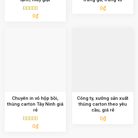
0
₫
0
₫
Được xếp
hạng
5.00
5
sao
Chuyên in vỏ hộp bồi,
Công ty, xưởng sản xuất
thùng carton Tây Ninh giá
thùng carton theo yêu
rẻ
cầu, giá rẻ
0
₫
0
₫
Được xếp
hạng
5.00
5
sao