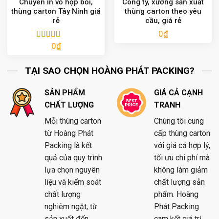
Chuyên in vỏ hộp bồi,
Công ty, xưởng sản xuất
thùng carton Tây Ninh giá
thùng carton theo yêu
rẻ
cầu, giá rẻ
0
₫
0
₫
Được xếp
hạng
5.00
5
sao
TẠI SAO CHỌN HOÀNG PHÁT PACKING?
SẢN PHẨM
GIÁ CẢ CẠNH
CHẤT LƯỢNG
TRANH
Mỗi thùng carton
Chúng tôi cung
từ Hoàng Phát
cấp thùng carton
Packing là kết
với giá cả hợp lý,
quả của quy trình
tối ưu chi phí mà
lựa chọn nguyên
không làm giảm
liệu và kiểm soát
chất lượng sản
chất lượng
phẩm. Hoàng
nghiêm ngặt, từ
Phát Packing
sản xuất đến
cam kết giá trị