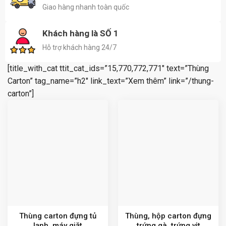
Giao hàng nhanh toàn quốc
Khách hàng là SỐ 1
Hỗ trợ khách hàng 24/7
[title_with_cat ttit_cat_ids=”15,770,772,771″ text=”Thùng
Carton” tag_name=”h2″ link_text=”Xem thêm” link=”/thung-
carton”]
Thùng carton đựng tủ
Thùng, hộp carton đựng
lạnh, máy giặt
trứng gà, trứng vịt