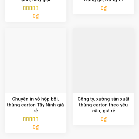
0
₫
0
₫
Được xếp
hạng
5.00
5
sao
Chuyên in vỏ hộp bồi,
Công ty, xưởng sản xuất
thùng carton Tây Ninh giá
thùng carton theo yêu
rẻ
cầu, giá rẻ
0
₫
0
₫
Được xếp
hạng
5.00
5
sao