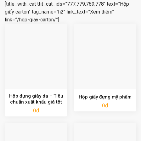
[title_with_cat ttit_cat_ids=”777,779,769,778″ text=”Hộp
giấy carton” tag_name=”h2″ link_text=”Xem thêm”
link=”/hop-giay-carton/”]
Hộp đựng giày da – Tiêu
Hộp giấy đựng mỹ phẩm
chuẩn xuất khẩu giá tốt
0
₫
0
₫