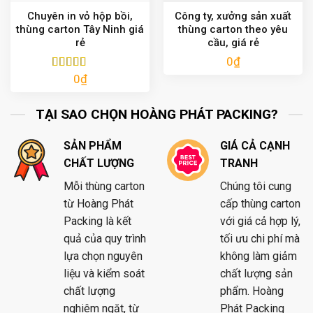
Chuyên in vỏ hộp bồi,
Công ty, xưởng sản xuất
thùng carton Tây Ninh giá
thùng carton theo yêu
rẻ
cầu, giá rẻ
0
₫
0
₫
Được xếp
hạng
5.00
5
sao
TẠI SAO CHỌN HOÀNG PHÁT PACKING?
SẢN PHẨM
GIÁ CẢ CẠNH
CHẤT LƯỢNG
TRANH
Mỗi thùng carton
Chúng tôi cung
từ Hoàng Phát
cấp thùng carton
Packing là kết
với giá cả hợp lý,
quả của quy trình
tối ưu chi phí mà
lựa chọn nguyên
không làm giảm
liệu và kiểm soát
chất lượng sản
chất lượng
phẩm. Hoàng
nghiêm ngặt, từ
Phát Packing