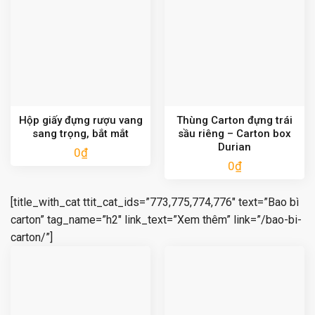
Hộp giấy đựng rượu vang
Thùng Carton đựng trái
sang trọng, bắt mắt
sầu riêng – Carton box
Durian
0
₫
0
₫
[title_with_cat ttit_cat_ids=”773,775,774,776″ text=”Bao bì
carton” tag_name=”h2″ link_text=”Xem thêm” link=”/bao-bi-
carton/”]