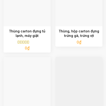
Thùng carton đựng tủ
Thùng, hộp carton đựng
lạnh, máy giặt
trứng gà, trứng vịt
0
₫
0
₫
Được xếp
hạng
5.00
5
sao