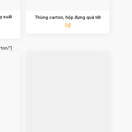
y xuất
Thùng carton, hộp đựng quà tết
0
₫
ton/”]