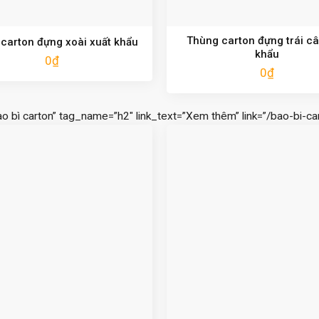
Thùng carton đựng trái câ
carton đựng xoài xuất khẩu
khẩu
0
₫
0
₫
ao bì carton” tag_name=”h2″ link_text=”Xem thêm” link=”/bao-bi-car