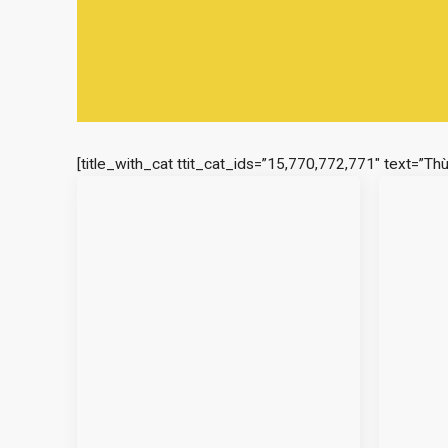
[title_with_cat ttit_cat_ids=”15,770,772,771″ text=”Th