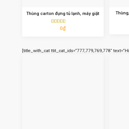
Thùng,
Thùng carton đựng tủ lạnh, máy giặt
0
₫
Được xếp
hạng
5.00
5
sao
[title_with_cat ttit_cat_ids=”777,779,769,778″ text=”H