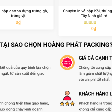
 hộp carton đựng trứng gà,
Chuyên in vỏ hộp bồi, thùng
trứng vịt
Tây Ninh giá rẻ
0
₫
0
₫
Được xếp
hạng
5.00
5
sao
TẠI SAO CHỌN HOÀNG PHÁT PACKING
GIÁ CẢ CẠNH 
kết quả của quy trình lựa chọn
Chúng tôi cung cấp t
ngặt, từ sản xuất đến giao
làm giảm chất lượn
với chi phí tốt nhất.
KHÁCH HÀNG L
anh chóng triển khai giao hàng,
Khách hàng là trọng
giúp dòng chảy kinh doanh
không chỉ cung cấp