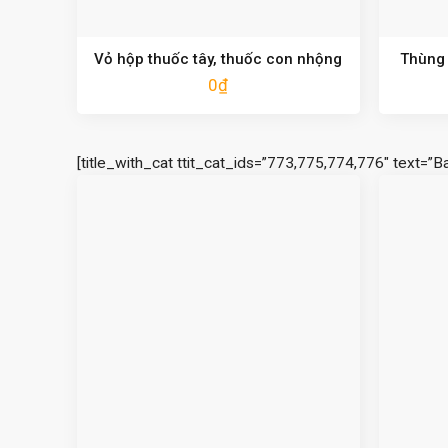
Vỏ hộp thuốc tây, thuốc con nhộng
Thùng 
0
₫
[title_with_cat ttit_cat_ids=”773,775,774,776″ text=”B