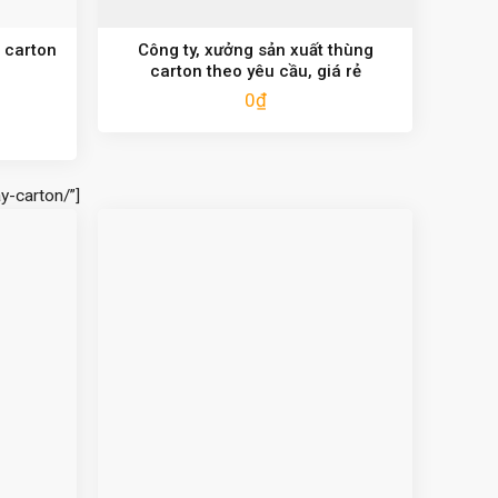
 carton
Công ty, xưởng sản xuất thùng
carton theo yêu cầu, giá rẻ
0
₫
y-carton/”]