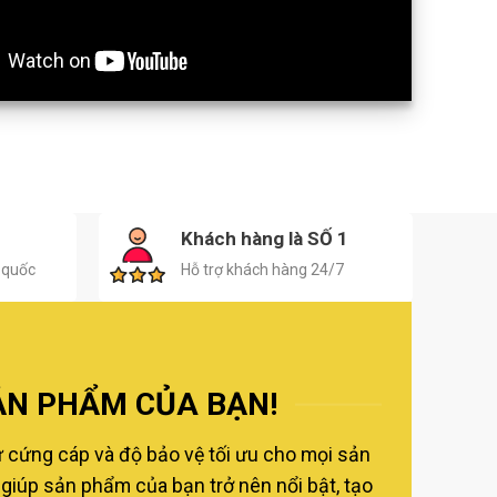
H
Khách hàng là SỐ 1
 quốc
Hỗ trợ khách hàng 24/7
ẢN PHẨM CỦA BẠN!
ự cứng cáp và độ bảo vệ tối ưu cho mọi sản
giúp sản phẩm của bạn trở nên nổi bật, tạo