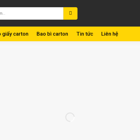
 giấy carton
Bao bì carton
Tin tức
Liên hệ