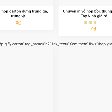
 hộp carton đựng trứng gà,
Chuyên in vỏ hộp bồi, thùng
trứng vịt
Tây Ninh giá rẻ
0
₫
0
₫
Được xếp
hạng
5.00
5
sao
ộp giấy carton” tag_name=”h2″ link_text=”Xem thêm” link=”/hop-gia