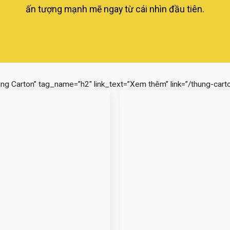
ấn tượng mạnh mẽ ngay từ cái nhìn đầu tiên.
ùng Carton” tag_name=”h2″ link_text=”Xem thêm” link=”/thung-carto