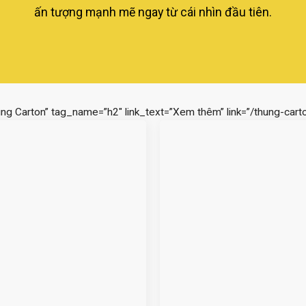
ấn tượng mạnh mẽ ngay từ cái nhìn đầu tiên.
ùng Carton” tag_name=”h2″ link_text=”Xem thêm” link=”/thung-carto