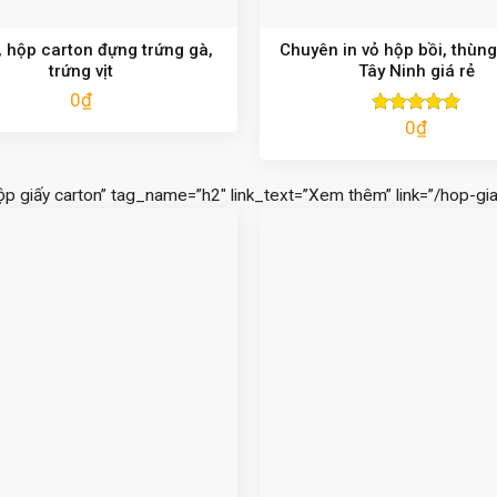
 hộp carton đựng trứng gà,
Chuyên in vỏ hộp bồi, thùng
trứng vịt
Tây Ninh giá rẻ
0
₫
0
₫
Được xếp
hạng
5.00
5 sao
ộp giấy carton” tag_name=”h2″ link_text=”Xem thêm” link=”/hop-gia