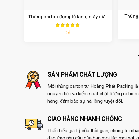
Thùng,
Thùng carton đựng tủ lạnh, máy giặt
0
₫
Được xếp
hạng
5.00
5 sao
SẢN PHẨM CHẤT LƯỢNG
Mỗi thùng carton từ Hoàng Phát Packing là 
nguyên liệu và kiểm soát chất lượng nghiêm 
hàng, đảm bảo sự hài lòng tuyệt đối.
GIAO HÀNG NHANH CHÓNG
Thấu hiểu giá trị của thời gian, chúng tôi nh
đáp ứng nhu cầu của bạn mọi lúc, mọi nơi, 