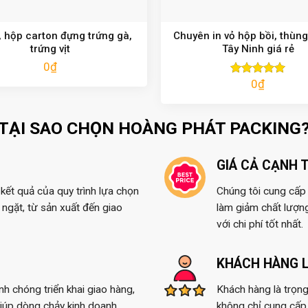
 hộp carton đựng trứng gà,
Chuyên in vỏ hộp bồi, thùng
trứng vịt
Tây Ninh giá rẻ
0
₫
0
₫
Được xếp
hạng
5.00
5 sao
TẠI SAO CHỌN HOÀNG PHÁT PACKING
GIÁ CẢ CẠNH 
kết quả của quy trình lựa chọn
Chúng tôi cung cấp t
ngặt, từ sản xuất đến giao
làm giảm chất lượn
với chi phí tốt nhất.
KHÁCH HÀNG L
anh chóng triển khai giao hàng,
Khách hàng là trọng
giúp dòng chảy kinh doanh
không chỉ cung cấp