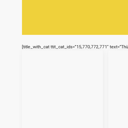
[title_with_cat ttit_cat_ids=”15,770,772,771″ text=”Th