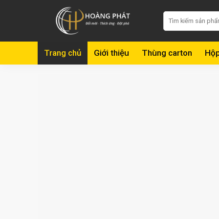
Skip
Tìm
to
kiếm:
content
Trang chủ
Giới thiệu
Thùng carton
Hộp