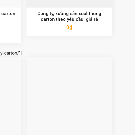
 carton
Công ty, xưởng sản xuất thùng
carton theo yêu cầu, giá rẻ
0
₫
y-carton/”]