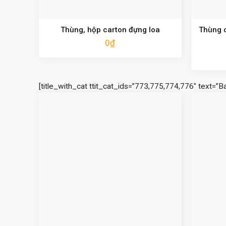
Thùng, hộp carton đựng loa
Thùng c
0
₫
[title_with_cat ttit_cat_ids=”773,775,774,776″ text=”B