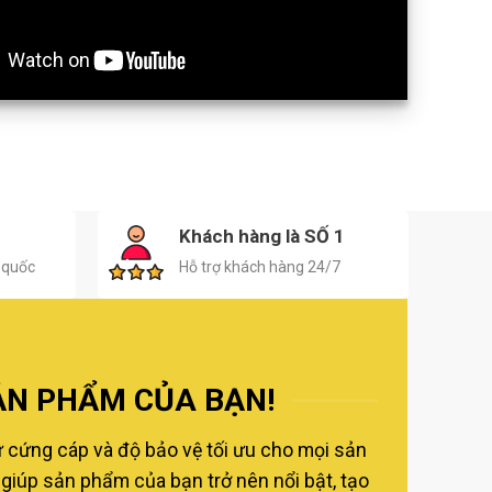
H
Khách hàng là SỐ 1
 quốc
Hỗ trợ khách hàng 24/7
ẢN PHẨM CỦA BẠN!
ự cứng cáp và độ bảo vệ tối ưu cho mọi sản
giúp sản phẩm của bạn trở nên nổi bật, tạo