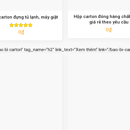
Hộp carton đóng hàng chất
arton đựng tủ lạnh, máy giặt
giá rẻ theo yêu cầu
0
₫
0
₫
Được xếp
hạng
5.00
5 sao
ao bì carton” tag_name=”h2″ link_text=”Xem thêm” link=”/bao-bi-car