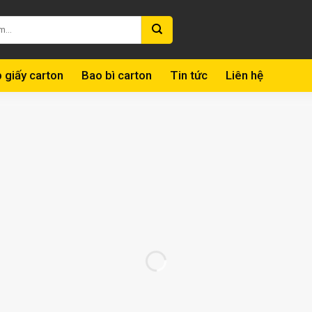
 giấy carton
Bao bì carton
Tin tức
Liên hệ