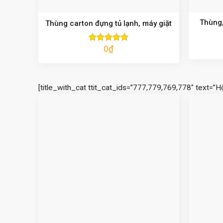
Thùng,
Thùng carton đựng tủ lạnh, máy giặt
0
₫
Được xếp
hạng
5.00
5 sao
[title_with_cat ttit_cat_ids=”777,779,769,778″ text=”H