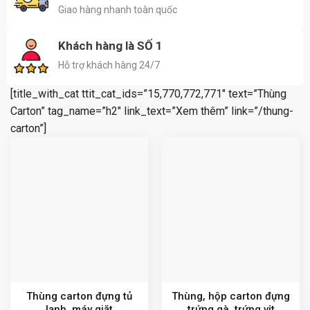
Giao hàng nhanh toàn quốc
Khách hàng là SỐ 1
Hỗ trợ khách hàng 24/7
[title_with_cat ttit_cat_ids=”15,770,772,771″ text=”Thùng
Carton” tag_name=”h2″ link_text=”Xem thêm” link=”/thung-
carton”]
Thùng carton đựng tủ
Thùng, hộp carton đựng
lạnh, máy giặt
trứng gà, trứng vịt