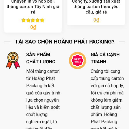
Chuyên in vỏ hộp bồi,
Công ty, xưởng sản xuất
thùng carton Tây Ninh giá
thùng carton theo yêu
rẻ
cầu, giá rẻ
0
₫
0
₫
Được xếp
hạng
5.00
5 sao
TẠI SAO CHỌN HOÀNG PHÁT PACKING?
SẢN PHẨM
GIÁ CẢ CẠNH
CHẤT LƯỢNG
TRANH
Mỗi thùng carton
Chúng tôi cung
từ Hoàng Phát
cấp thùng carton
Packing là kết
với giá cả hợp lý,
quả của quy trình
tối ưu chi phí mà
lựa chọn nguyên
không làm giảm
liệu và kiểm soát
chất lượng sản
chất lượng
phẩm. Hoàng
nghiêm ngặt, từ
Phát Packing
sản xuất đến
cam kết giá trị