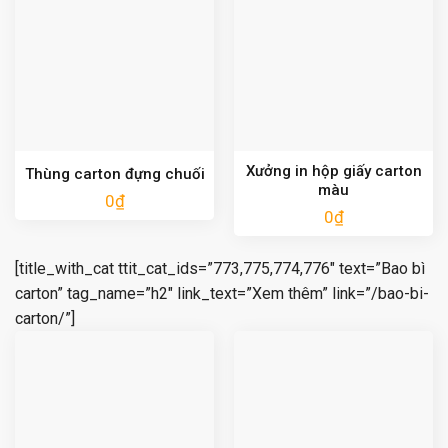
Xưởng in hộp giấy carton
Thùng carton đựng chuối
màu
0
₫
0
₫
[title_with_cat ttit_cat_ids=”773,775,774,776″ text=”Bao bì
carton” tag_name=”h2″ link_text=”Xem thêm” link=”/bao-bi-
carton/”]