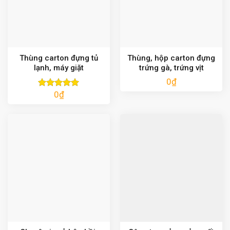
Thùng carton đựng tủ
Thùng, hộp carton đựng
lạnh, máy giặt
trứng gà, trứng vịt
0
₫
0
₫
Được xếp
hạng
5.00
5 sao