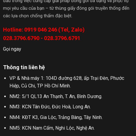
đầu trong việc cung cấp giải pháp đóng gói đa dạng và phục vụ
mọi yêu cầu của bạn – từ thùng giấy đóng gói truyền thống đến
các lựa chọn chống thấm đặc biệt.
Hotline: 0919 046 246 (Tel, Zalo)
028.3796.6790 - 028.3796.6791
Gọi ngay
Thông tin liên hệ
VP & Nhà máy 1: 104D đường 628, ấp Trại Đèn, Phước
Hiệp, Củ Chi, TP Hồ Chí Minh.
NM2: 5/1 QL13 An Thạnh, T. An, Bình Dương.
NM3: KCN Tân Đức, Đức Hoà, Long An.
NM4: KĐT K3, Gia Lộc, Trảng Bàng, Tây Ninh.
NM5: KCN Nam Cấm, Nghi Lộc, Nghệ An.