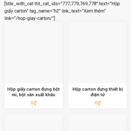
[title_with_cat ttit_cat_ids=”777,779,769,778″ text=”Hộp
giấy carton” tag_name=”h2″ link_text=”Xem thêm”
link=”/hop-giay-carton/”]
Hộp giấy carton đựng bột
Hộp carton đựng thiết bị
mì, bột sắn xuất khẩu
điện tử
0
₫
0
₫