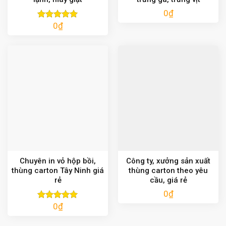
0
₫
0
₫
Được xếp
hạng
5.00
5 sao
Chuyên in vỏ hộp bồi,
Công ty, xưởng sản xuất
thùng carton Tây Ninh giá
thùng carton theo yêu
rẻ
cầu, giá rẻ
0
₫
0
₫
Được xếp
hạng
5.00
5 sao