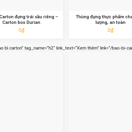
arton đựng trái sầu riêng –
Thùng đựng thực phẩm cha
Carton box Durian
lượng, an toàn
0
₫
0
₫
ao bì carton” tag_name=”h2″ link_text=”Xem thêm” link=”/bao-bi-car