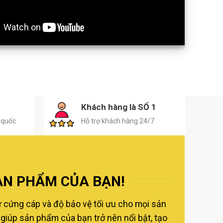
H
Khách hàng là SỐ 1
 quốc
Hỗ trợ khách hàng 24/7
ẢN PHẨM CỦA BẠN!
ự cứng cáp và độ bảo vệ tối ưu cho mọi sản
giúp sản phẩm của bạn trở nên nổi bật, tạo