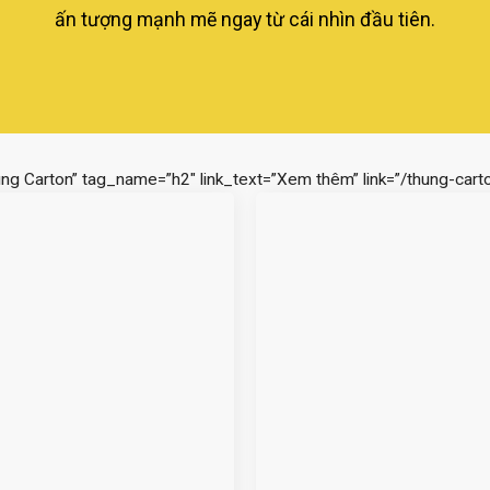
ấn tượng mạnh mẽ ngay từ cái nhìn đầu tiên.
ùng Carton” tag_name=”h2″ link_text=”Xem thêm” link=”/thung-carto