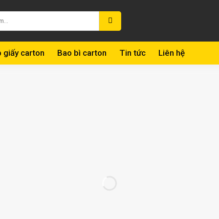
 giấy carton
Bao bì carton
Tin tức
Liên hệ