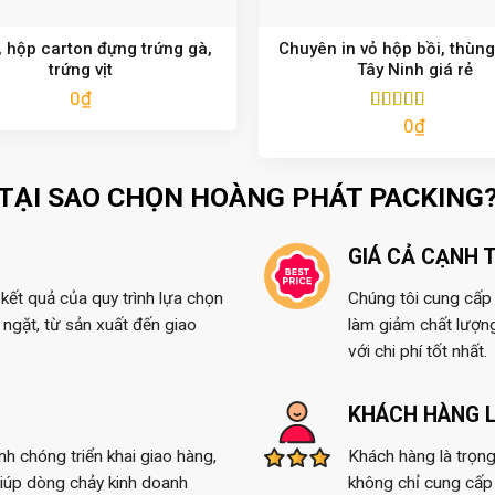
 hộp carton đựng trứng gà,
Chuyên in vỏ hộp bồi, thùng
trứng vịt
Tây Ninh giá rẻ
0
₫
0
₫
Được xếp
hạng
5.00
5
sao
TẠI SAO CHỌN HOÀNG PHÁT PACKING
GIÁ CẢ CẠNH 
kết quả của quy trình lựa chọn
Chúng tôi cung cấp t
ngặt, từ sản xuất đến giao
làm giảm chất lượn
với chi phí tốt nhất.
KHÁCH HÀNG L
anh chóng triển khai giao hàng,
Khách hàng là trọng
giúp dòng chảy kinh doanh
không chỉ cung cấp