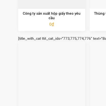
Công ty sản xuất hộp giấy theo yêu
Thùng C
cầu
0
₫
[title_with_cat ttit_cat_ids=”773,775,774,776″ text=”B