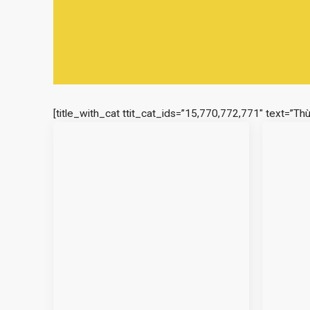
[title_with_cat ttit_cat_ids=”15,770,772,771″ text=”Th