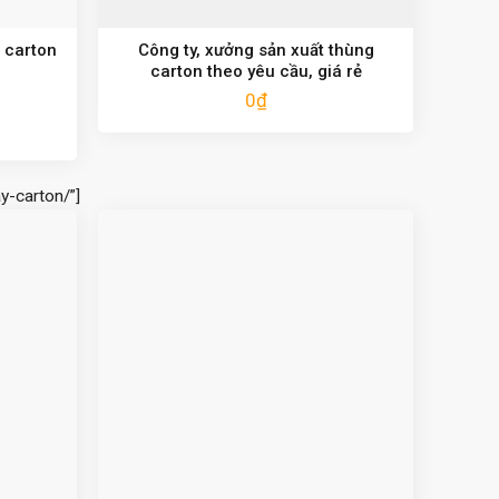
 carton
Công ty, xưởng sản xuất thùng
carton theo yêu cầu, giá rẻ
0
₫
y-carton/”]