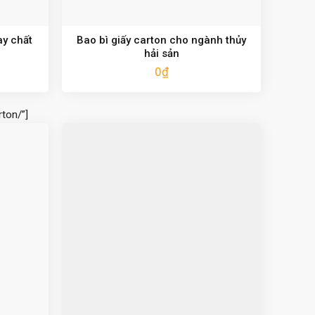
y chất
Bao bì giấy carton cho ngành thủy
hải sản
0
₫
ton/”]