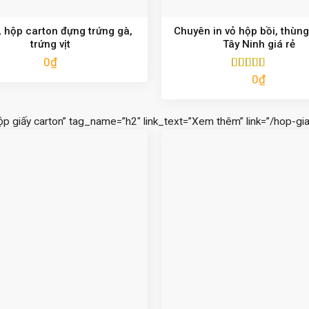
 hộp carton đựng trứng gà,
Chuyên in vỏ hộp bồi, thùng
trứng vịt
Tây Ninh giá rẻ
0
₫
0
₫
Được xếp
hạng
5.00
5
sao
ộp giấy carton” tag_name=”h2″ link_text=”Xem thêm” link=”/hop-gia