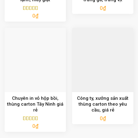
0
₫
0
₫
Được xếp
hạng
5.00
5
sao
Chuyên in vỏ hộp bồi,
Công ty, xưởng sản xuất
thùng carton Tây Ninh giá
thùng carton theo yêu
rẻ
cầu, giá rẻ
0
₫
0
₫
Được xếp
hạng
5.00
5
sao