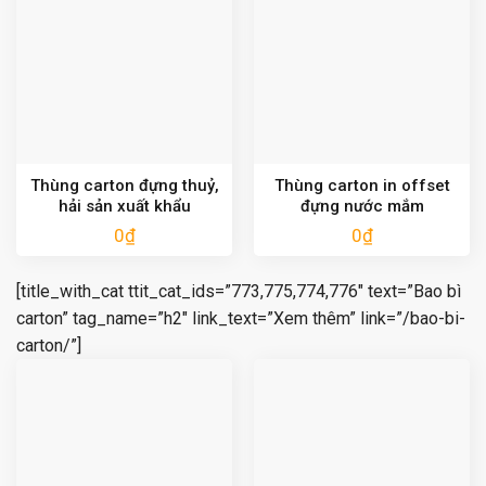
Thùng carton đựng thuỷ,
Thùng carton in offset
hải sản xuất khẩu
đựng nước mắm
0
₫
0
₫
[title_with_cat ttit_cat_ids=”773,775,774,776″ text=”Bao bì
carton” tag_name=”h2″ link_text=”Xem thêm” link=”/bao-bi-
carton/”]