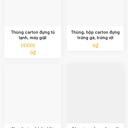
Thùng carton đựng tủ
Thùng, hộp carton đựng
lạnh, máy giặt
trứng gà, trứng vịt
0
₫
0
₫
Được xếp
hạng
5.00
5
sao