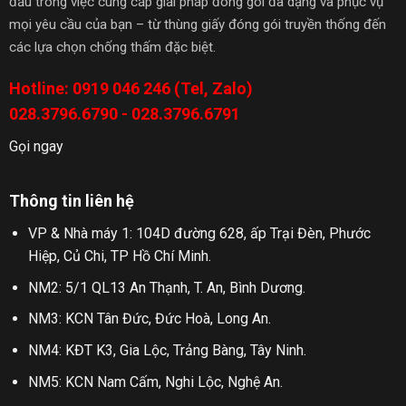
đầu trong việc cung cấp giải pháp đóng gói đa dạng và phục vụ
mọi yêu cầu của bạn – từ thùng giấy đóng gói truyền thống đến
các lựa chọn chống thấm đặc biệt.
Hotline: 0919 046 246 (Tel, Zalo)
028.3796.6790 - 028.3796.6791
Gọi ngay
Thông tin liên hệ
VP & Nhà máy 1: 104D đường 628, ấp Trại Đèn, Phước
Hiệp, Củ Chi, TP Hồ Chí Minh.
NM2: 5/1 QL13 An Thạnh, T. An, Bình Dương.
NM3: KCN Tân Đức, Đức Hoà, Long An.
NM4: KĐT K3, Gia Lộc, Trảng Bàng, Tây Ninh.
NM5: KCN Nam Cấm, Nghi Lộc, Nghệ An.