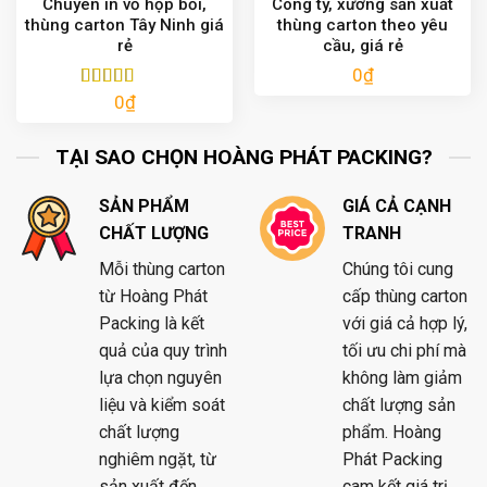
Chuyên in vỏ hộp bồi,
Công ty, xưởng sản xuất
thùng carton Tây Ninh giá
thùng carton theo yêu
rẻ
cầu, giá rẻ
0
₫
0
₫
Được xếp
hạng
5.00
5
sao
TẠI SAO CHỌN HOÀNG PHÁT PACKING?
SẢN PHẨM
GIÁ CẢ CẠNH
CHẤT LƯỢNG
TRANH
Mỗi thùng carton
Chúng tôi cung
từ Hoàng Phát
cấp thùng carton
Packing là kết
với giá cả hợp lý,
quả của quy trình
tối ưu chi phí mà
lựa chọn nguyên
không làm giảm
liệu và kiểm soát
chất lượng sản
chất lượng
phẩm. Hoàng
nghiêm ngặt, từ
Phát Packing
sản xuất đến
cam kết giá trị