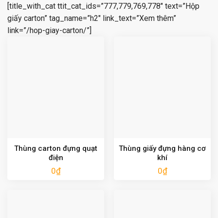
[title_with_cat ttit_cat_ids=”777,779,769,778″ text=”Hộp
giấy carton” tag_name=”h2″ link_text=”Xem thêm”
link=”/hop-giay-carton/”]
Thùng carton đựng quạt
Thùng giấy đựng hàng cơ
điện
khí
0
₫
0
₫