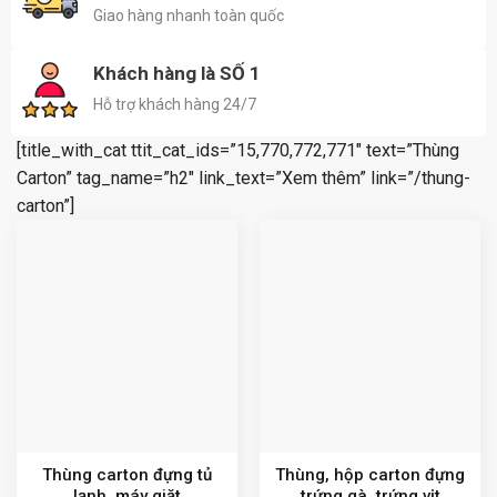
Giao hàng nhanh toàn quốc
Khách hàng là SỐ 1
Hỗ trợ khách hàng 24/7
[title_with_cat ttit_cat_ids=”15,770,772,771″ text=”Thùng
Carton” tag_name=”h2″ link_text=”Xem thêm” link=”/thung-
carton”]
Thùng carton đựng tủ
Thùng, hộp carton đựng
lạnh, máy giặt
trứng gà, trứng vịt