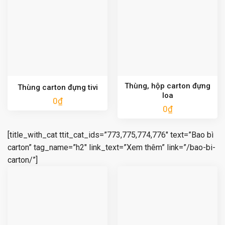
Thùng, hộp carton đựng
Thùng carton đựng tivi
loa
0
₫
0
₫
[title_with_cat ttit_cat_ids=”773,775,774,776″ text=”Bao bì
carton” tag_name=”h2″ link_text=”Xem thêm” link=”/bao-bi-
carton/”]