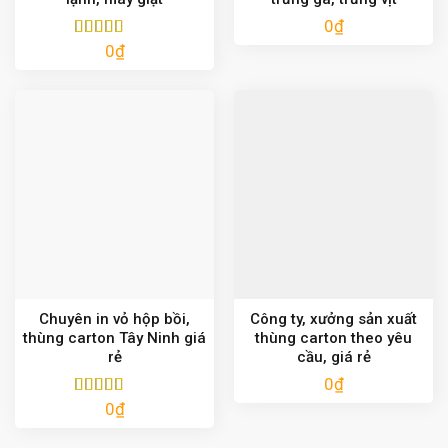
0
₫
0
₫
Được xếp
hạng
5.00
5
sao
Chuyên in vỏ hộp bồi,
Công ty, xưởng sản xuất
thùng carton Tây Ninh giá
thùng carton theo yêu
rẻ
cầu, giá rẻ
0
₫
0
₫
Được xếp
hạng
5.00
5
sao