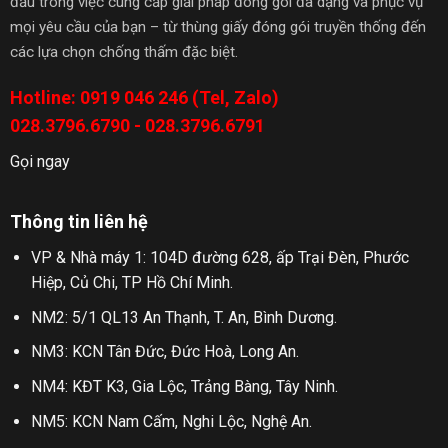
đầu trong việc cung cấp giải pháp đóng gói đa dạng và phục vụ
mọi yêu cầu của bạn – từ thùng giấy đóng gói truyền thống đến
các lựa chọn chống thấm đặc biệt.
Hotline: 0919 046 246 (Tel, Zalo)
028.3796.6790 - 028.3796.6791
Gọi ngay
Thông tin liên hệ
VP & Nhà máy 1: 104D đường 628, ấp Trại Đèn, Phước
Hiệp, Củ Chi, TP Hồ Chí Minh.
NM2: 5/1 QL13 An Thạnh, T. An, Bình Dương.
NM3: KCN Tân Đức, Đức Hoà, Long An.
NM4: KĐT K3, Gia Lộc, Trảng Bàng, Tây Ninh.
NM5: KCN Nam Cấm, Nghi Lộc, Nghệ An.