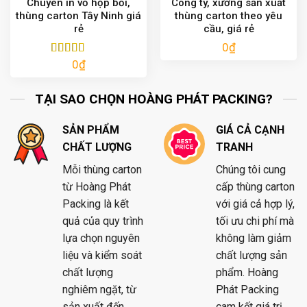
Chuyên in vỏ hộp bồi,
Công ty, xưởng sản xuất
thùng carton Tây Ninh giá
thùng carton theo yêu
rẻ
cầu, giá rẻ
0
₫
0
₫
Được xếp
hạng
5.00
5
sao
TẠI SAO CHỌN HOÀNG PHÁT PACKING?
SẢN PHẨM
GIÁ CẢ CẠNH
CHẤT LƯỢNG
TRANH
Mỗi thùng carton
Chúng tôi cung
từ Hoàng Phát
cấp thùng carton
Packing là kết
với giá cả hợp lý,
quả của quy trình
tối ưu chi phí mà
lựa chọn nguyên
không làm giảm
liệu và kiểm soát
chất lượng sản
chất lượng
phẩm. Hoàng
nghiêm ngặt, từ
Phát Packing
sản xuất đến
cam kết giá trị