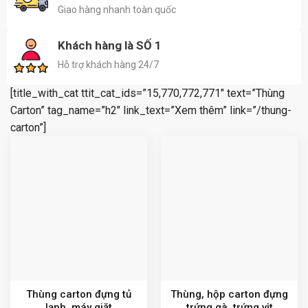
Giao hàng nhanh toàn quốc
Khách hàng là SỐ 1
Hỗ trợ khách hàng 24/7
[title_with_cat ttit_cat_ids=”15,770,772,771″ text=”Thùng
Carton” tag_name=”h2″ link_text=”Xem thêm” link=”/thung-
carton”]
Thùng carton đựng tủ
Thùng, hộp carton đựng
lạnh, máy giặt
trứng gà, trứng vịt