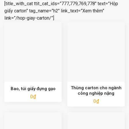
[title_with_cat ttit_cat_ids=”777,779,769,778″ text=”Hộp
giấy carton” tag_name=”h2″ link_text=”Xem thêm”
link=”/hop-giay-carton/”]
Thùng carton cho ngành
Bao, túi giấy đựng gạo
công nghiệp nặng
0
₫
0
₫