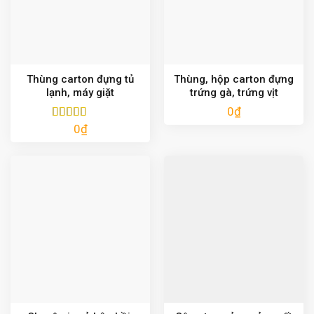
Thùng carton đựng tủ
Thùng, hộp carton đựng
lạnh, máy giặt
trứng gà, trứng vịt
0
₫
0
₫
Được xếp
hạng
5.00
5
sao