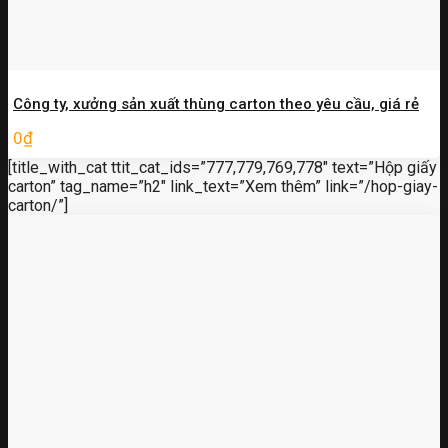
Công ty, xưởng sản xuất thùng carton theo yêu cầu, giá rẻ
0
₫
[title_with_cat ttit_cat_ids=”777,779,769,778″ text=”Hộp giấy
carton” tag_name=”h2″ link_text=”Xem thêm” link=”/hop-giay-
carton/”]