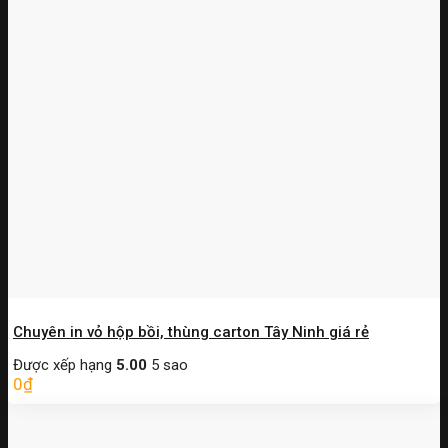
Chuyên in vỏ hộp bồi, thùng carton Tây Ninh giá rẻ
Được xếp hạng
5.00
5 sao
0
₫