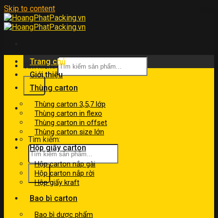
Skip to content
Trang chủ
Tìm kiếm:
Giới thiệu
Thùng carton
Thùng carton 3,5,7 lớp
kinhdoanh@hoangphatpacking.vn
Thùng carton in flexo
0919046246
Thùng carton in offset
Thùng carton size lớn
Tìm kiếm:
Hộp giấy carton
Hộp carton nắp gài
Hộp carton nắp rời
Hộp giấy kraft
Bao bì carton
Bao bì dược phẩm