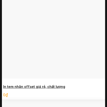
In tem nhãn offset giá rẻ, chất lượng
0
₫