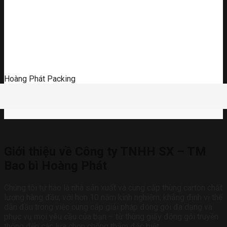
Hoàng Phát Packing
Giới thiệu về Công ty TNHH SX – TM
Bao bì Hoàng Phát
Chúng tôi tự hào là nhà sản xuất và cung cấp thùng carton chất
lượng hàng đầu, với hơn 10 năm kinh nghiệm, khẳng định vị thế
dẫn đầu trong việc cung cấp giải pháp đóng gói đa dạng và
phục vụ mọi yêu cầu của bạn – từ thùng giấy đóng gói truyền
thống đến các lựa chọn chống thấm đặc biệt.