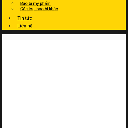
Bao bì mỹ phẩm
Các loại bao bì khác
Tin tức
Liên hệ