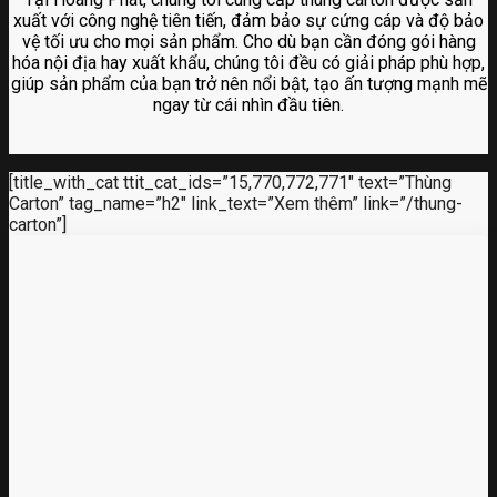
xuất với công nghệ tiên tiến, đảm bảo sự cứng cáp và độ bảo
vệ tối ưu cho mọi sản phẩm. Cho dù bạn cần đóng gói hàng
hóa nội địa hay xuất khẩu, chúng tôi đều có giải pháp phù hợp,
giúp sản phẩm của bạn trở nên nổi bật, tạo ấn tượng mạnh mẽ
ngay từ cái nhìn đầu tiên.
[title_with_cat ttit_cat_ids=”15,770,772,771″ text=”Thùng
Carton” tag_name=”h2″ link_text=”Xem thêm” link=”/thung-
carton”]