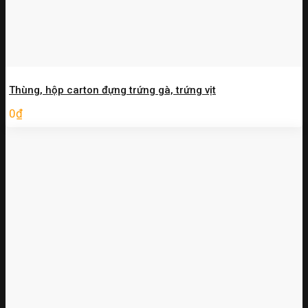
Thùng, hộp carton đựng trứng gà, trứng vịt
0
₫