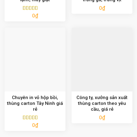
0
₫
0
₫
Được xếp
hạng
5.00
5
sao
Chuyên in vỏ hộp bồi,
Công ty, xưởng sản xuất
thùng carton Tây Ninh giá
thùng carton theo yêu
rẻ
cầu, giá rẻ
0
₫
0
₫
Được xếp
hạng
5.00
5
sao