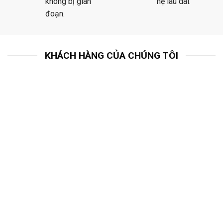
không bị gián
hệ lâu dài.
đoạn.
KHÁCH HÀNG CỦA CHÚNG TÔI