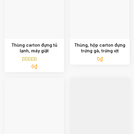
Thùng carton đựng tủ
Thùng, hộp carton đựng
lạnh, máy giặt
trứng gà, trứng vịt
0
₫
0
₫
Được xếp
hạng
5.00
5
sao