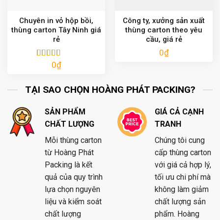
Chuyên in vỏ hộp bồi,
Công ty, xưởng sản xuất
thùng carton Tây Ninh giá
thùng carton theo yêu
rẻ
cầu, giá rẻ
0
₫
0
₫
Được xếp
hạng
5.00
5
sao
TẠI SAO CHỌN HOÀNG PHÁT PACKING?
SẢN PHẨM
GIÁ CẢ CẠNH
CHẤT LƯỢNG
TRANH
Mỗi thùng carton
Chúng tôi cung
từ Hoàng Phát
cấp thùng carton
Packing là kết
với giá cả hợp lý,
quả của quy trình
tối ưu chi phí mà
lựa chọn nguyên
không làm giảm
liệu và kiểm soát
chất lượng sản
chất lượng
phẩm. Hoàng