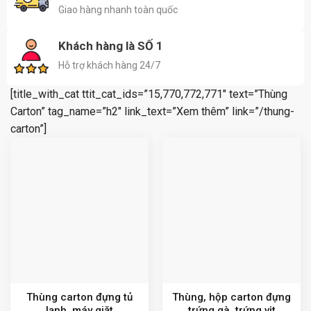
Giao hàng nhanh toàn quốc
Khách hàng là SỐ 1
Hỗ trợ khách hàng 24/7
[title_with_cat ttit_cat_ids=”15,770,772,771″ text=”Thùng
Carton” tag_name=”h2″ link_text=”Xem thêm” link=”/thung-
carton”]
Thùng carton đựng tủ
Thùng, hộp carton đựng
lạnh, máy giặt
trứng gà, trứng vịt