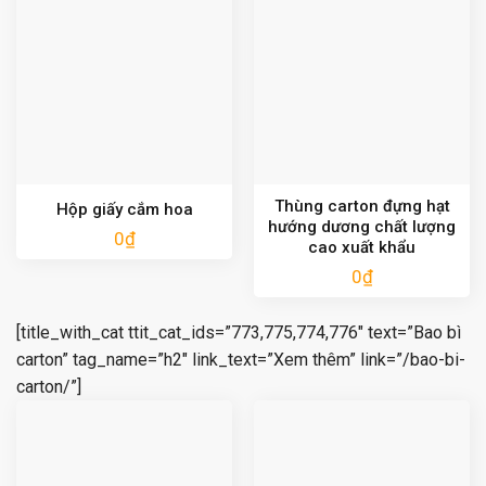
Thùng carton đựng hạt
Hộp giấy cắm hoa
hướng dương chất lượng
0
₫
cao xuất khẩu
0
₫
[title_with_cat ttit_cat_ids=”773,775,774,776″ text=”Bao bì
carton” tag_name=”h2″ link_text=”Xem thêm” link=”/bao-bi-
carton/”]