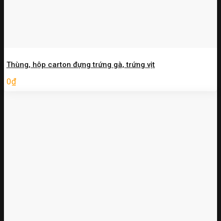
Thùng, hộp carton đựng trứng gà, trứng vịt
0
₫