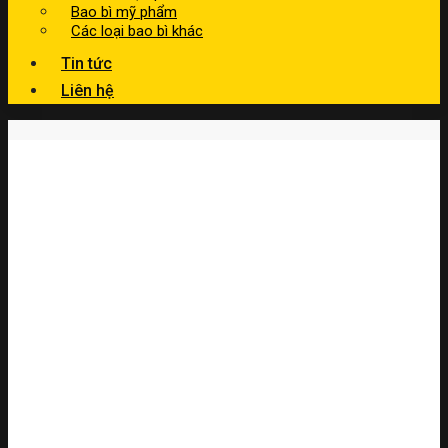
Bao bì mỹ phẩm
Các loại bao bì khác
Tin tức
Liên hệ