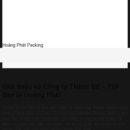
Hoàng Phát Packing
Giới thiệu về Công ty TNHH SX – TM
Bao bì Hoàng Phát
Chúng tôi tự hào là nhà sản xuất và cung cấp thùng carton chất
lượng hàng đầu, với hơn 10 năm kinh nghiệm, khẳng định vị thế
dẫn đầu trong việc cung cấp giải pháp đóng gói đa dạng và
phục vụ mọi yêu cầu của bạn – từ thùng giấy đóng gói truyền
thống đến các lựa chọn chống thấm đặc biệt.