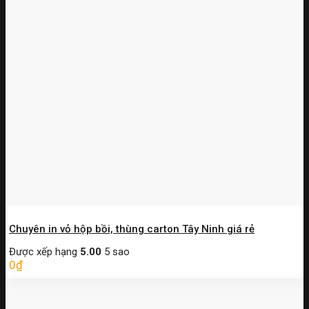
Chuyên in vỏ hộp bồi, thùng carton Tây Ninh giá rẻ
Được xếp hạng
5.00
5 sao
0
₫