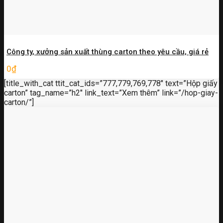
Công ty, xưởng sản xuất thùng carton theo yêu cầu, giá rẻ
0
₫
[title_with_cat ttit_cat_ids=”777,779,769,778″ text=”Hộp giấy
carton” tag_name=”h2″ link_text=”Xem thêm” link=”/hop-giay-
carton/”]