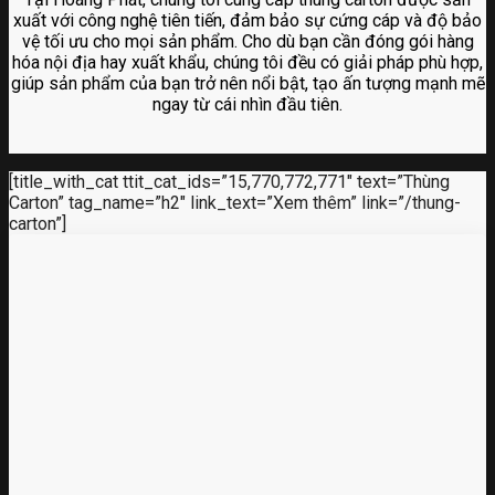
xuất với công nghệ tiên tiến, đảm bảo sự cứng cáp và độ bảo
vệ tối ưu cho mọi sản phẩm. Cho dù bạn cần đóng gói hàng
hóa nội địa hay xuất khẩu, chúng tôi đều có giải pháp phù hợp,
giúp sản phẩm của bạn trở nên nổi bật, tạo ấn tượng mạnh mẽ
ngay từ cái nhìn đầu tiên.
[title_with_cat ttit_cat_ids=”15,770,772,771″ text=”Thùng
Carton” tag_name=”h2″ link_text=”Xem thêm” link=”/thung-
carton”]