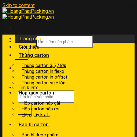
Skip to content
Trang chủ
Tìm kiếm:
Giới thiệu
Thùng carton
Thùng carton 3,5,7 lớp
kinhdoanh@hoangphatpacking.vn
Thùng carton in flexo
0919046246
Thùng carton in offset
Thùng carton size lớn
Tìm kiếm:
Hộp giấy carton
Hộp carton nắp gài
Hộp carton nắp rời
Hộp giấy kraft
Bao bì carton
Bao bì dược phẩm