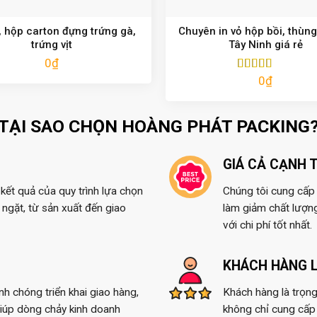
 hộp carton đựng trứng gà,
Chuyên in vỏ hộp bồi, thùng
trứng vịt
Tây Ninh giá rẻ
0
₫
0
₫
Được xếp
hạng
5.00
5
sao
TẠI SAO CHỌN HOÀNG PHÁT PACKING
GIÁ CẢ CẠNH 
kết quả của quy trình lựa chọn
Chúng tôi cung cấp t
ngặt, từ sản xuất đến giao
làm giảm chất lượn
với chi phí tốt nhất.
KHÁCH HÀNG L
anh chóng triển khai giao hàng,
Khách hàng là trọng
giúp dòng chảy kinh doanh
không chỉ cung cấp