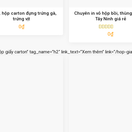
 hộp carton đựng trứng gà,
Chuyên in vỏ hộp bồi, thùng
trứng vịt
Tây Ninh giá rẻ
0
₫
0
₫
Được xếp
hạng
5.00
5
sao
ộp giấy carton” tag_name=”h2″ link_text=”Xem thêm” link=”/hop-gia