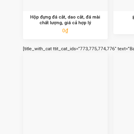
Hộp đựng đá cắt, dao cắt, đá mài
chất lượng, giá cả hợp lý
0
₫
[title_with_cat ttit_cat_ids=”773,775,774,776″ text=”B