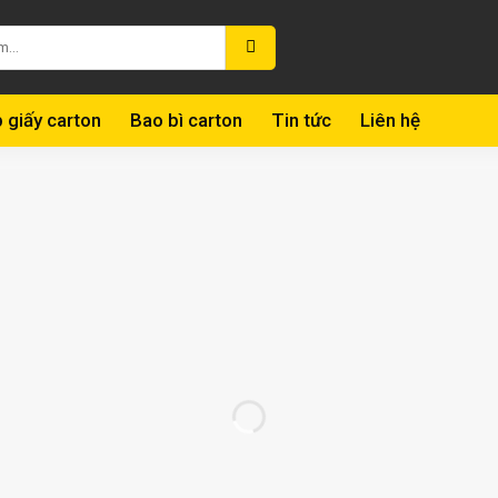
 giấy carton
Bao bì carton
Tin tức
Liên hệ