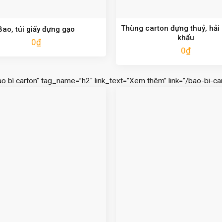
Thùng carton đựng thuỷ, hải
Bao, túi giấy đựng gạo
khẩu
0
₫
0
₫
ao bì carton” tag_name=”h2″ link_text=”Xem thêm” link=”/bao-bi-car