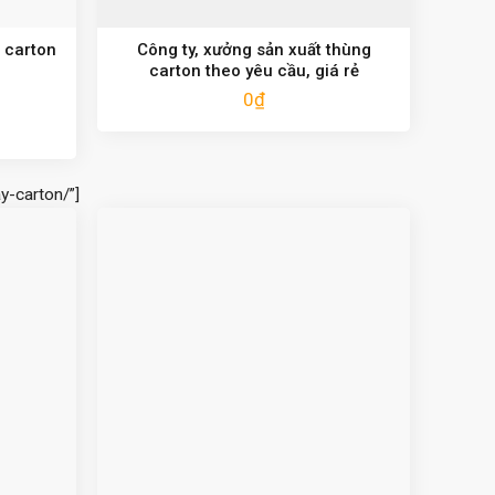
 carton
Công ty, xưởng sản xuất thùng
carton theo yêu cầu, giá rẻ
0
₫
y-carton/”]