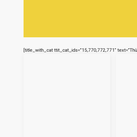
[title_with_cat ttit_cat_ids=”15,770,772,771″ text=”Th