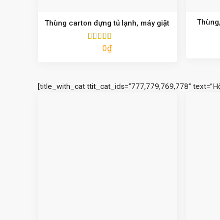
Thùng,
Thùng carton đựng tủ lạnh, máy giặt
0
₫
Được xếp
hạng
5.00
5
sao
[title_with_cat ttit_cat_ids=”777,779,769,778″ text=”H