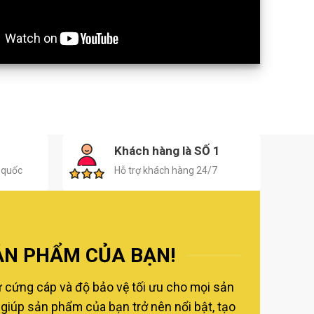
H
Khách hàng là SỐ 1
 quốc
Hỗ trợ khách hàng 24/7
ẢN PHẨM CỦA BẠN!
ự cứng cáp và độ bảo vệ tối ưu cho mọi sản
giúp sản phẩm của bạn trở nên nổi bật, tạo