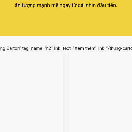
ấn tượng mạnh mẽ ngay từ cái nhìn đầu tiên.
ùng Carton” tag_name=”h2″ link_text=”Xem thêm” link=”/thung-carto