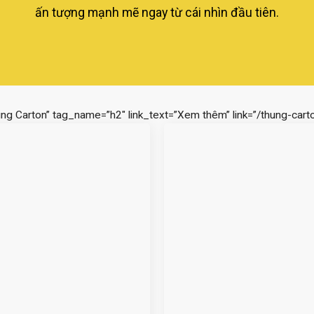
ấn tượng mạnh mẽ ngay từ cái nhìn đầu tiên.
ùng Carton” tag_name=”h2″ link_text=”Xem thêm” link=”/thung-carto