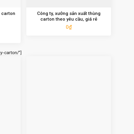
 carton
Công ty, xưởng sản xuất thùng
carton theo yêu cầu, giá rẻ
0
₫
y-carton/”]