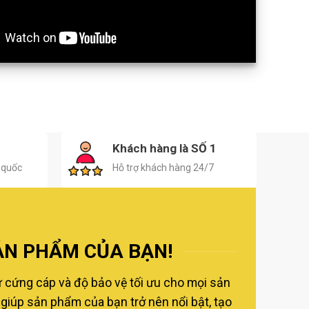
H
Khách hàng là SỐ 1
 quốc
Hỗ trợ khách hàng 24/7
ẢN PHẨM CỦA BẠN!
ự cứng cáp và độ bảo vệ tối ưu cho mọi sản
giúp sản phẩm của bạn trở nên nổi bật, tạo