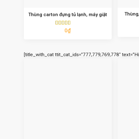
Thùng,
Thùng carton đựng tủ lạnh, máy giặt
0
₫
Được xếp
hạng
5.00
5
sao
[title_with_cat ttit_cat_ids=”777,779,769,778″ text=”H