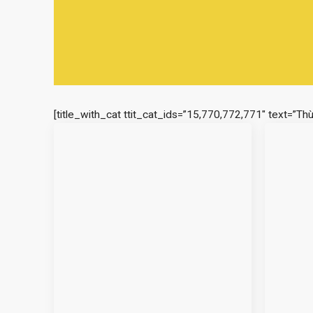
[title_with_cat ttit_cat_ids=”15,770,772,771″ text=”Th