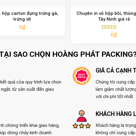
 hộp carton đựng trứng gà,
Chuyên in vỏ hộp bồi, thùng
trứng vịt
Tây Ninh giá rẻ
0
₫
0
₫
Được xếp
hạng
5.00
5
sao
TẠI SAO CHỌN HOÀNG PHÁT PACKING
GIÁ CẢ CẠNH 
kết quả của quy trình lựa chọn
Chúng tôi cung cấp t
ngặt, từ sản xuất đến giao
làm giảm chất lượn
với chi phí tốt nhất.
KHÁCH HÀNG L
anh chóng triển khai giao hàng,
Khách hàng là trọng
giúp dòng chảy kinh doanh
không chỉ cung cấp