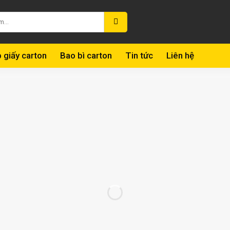
 giấy carton
Bao bì carton
Tin tức
Liên hệ