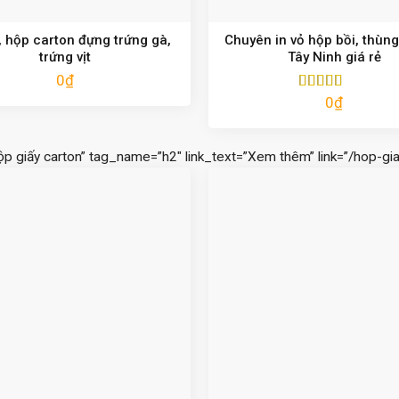
 hộp carton đựng trứng gà,
Chuyên in vỏ hộp bồi, thùng
trứng vịt
Tây Ninh giá rẻ
0
₫
0
₫
Được xếp
hạng
5.00
5
sao
ộp giấy carton” tag_name=”h2″ link_text=”Xem thêm” link=”/hop-gia