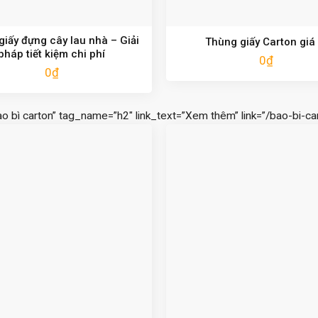
giấy đựng cây lau nhà – Giải
Thùng giấy Carton giá 
pháp tiết kiệm chi phí
0
₫
0
₫
ao bì carton” tag_name=”h2″ link_text=”Xem thêm” link=”/bao-bi-car