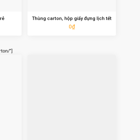
rẻ
Thùng carton, hộp giấy đựng lịch tết
0
₫
ton/”]