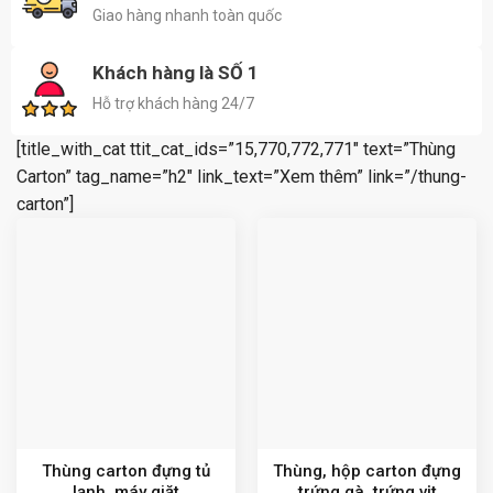
Giao hàng nhanh toàn quốc
Khách hàng là SỐ 1
Hỗ trợ khách hàng 24/7
[title_with_cat ttit_cat_ids=”15,770,772,771″ text=”Thùng
Carton” tag_name=”h2″ link_text=”Xem thêm” link=”/thung-
carton”]
Thùng carton đựng tủ
Thùng, hộp carton đựng
lạnh, máy giặt
trứng gà, trứng vịt