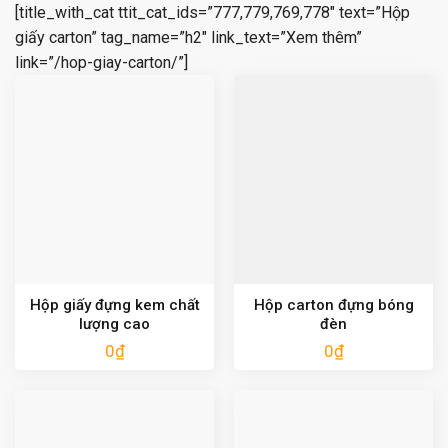
[title_with_cat ttit_cat_ids=”777,779,769,778″ text=”Hộp
giấy carton” tag_name=”h2″ link_text=”Xem thêm”
link=”/hop-giay-carton/”]
Hộp giấy đựng kem chất
Hộp carton đựng bóng
lượng cao
đèn
0
₫
0
₫