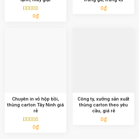
0
₫
0
₫
Được xếp
hạng
5.00
5
sao
Chuyên in vỏ hộp bồi,
Công ty, xưởng sản xuất
thùng carton Tây Ninh giá
thùng carton theo yêu
rẻ
cầu, giá rẻ
0
₫
0
₫
Được xếp
hạng
5.00
5
sao