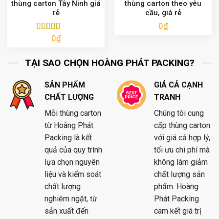
thùng carton Tây Ninh giá
thùng carton theo yêu
rẻ
cầu, giá rẻ
0
₫
0
₫
Được xếp
hạng
5.00
5
sao
TẠI SAO CHỌN HOÀNG PHÁT PACKING?
SẢN PHẨM
GIÁ CẢ CẠNH
CHẤT LƯỢNG
TRANH
Mỗi thùng carton
Chúng tôi cung
từ Hoàng Phát
cấp thùng carton
Packing là kết
với giá cả hợp lý,
quả của quy trình
tối ưu chi phí mà
lựa chọn nguyên
không làm giảm
liệu và kiểm soát
chất lượng sản
chất lượng
phẩm. Hoàng
nghiêm ngặt, từ
Phát Packing
sản xuất đến
cam kết giá trị