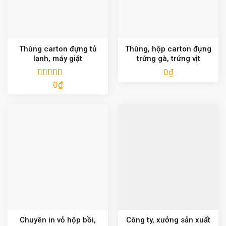
Thùng carton đựng tủ
Thùng, hộp carton đựng
lạnh, máy giặt
trứng gà, trứng vịt
0
₫
0
₫
Được xếp
hạng
5.00
5
sao
Chuyên in vỏ hộp bồi,
Công ty, xưởng sản xuất