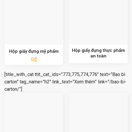
Hộp giấy đựng thực phẩm
Hộp giấy đựng mỹ phẩm
an toàn
0
₫
[title_with_cat ttit_cat_ids=”773,775,774,776″ text=”Bao bì
carton” tag_name=”h2″ link_text=”Xem thêm” link=”/bao-bi-
carton/”]