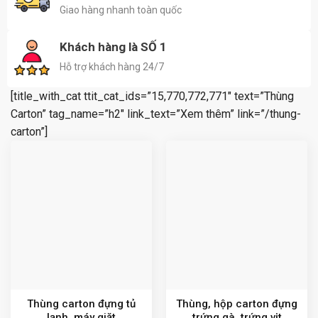
Giao hàng nhanh toàn quốc
Khách hàng là SỐ 1
Hỗ trợ khách hàng 24/7
[title_with_cat ttit_cat_ids=”15,770,772,771″ text=”Thùng
Carton” tag_name=”h2″ link_text=”Xem thêm” link=”/thung-
carton”]
Thùng carton đựng tủ
Thùng, hộp carton đựng
lạnh, máy giặt
trứng gà, trứng vịt