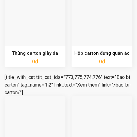
Thùng carton giày da
Hộp carton đựng quần áo
0
₫
0
₫
[title_with_cat ttit_cat_ids=”773,775,774,776″ text=”Bao bì
carton” tag_name=”h2″ link_text=”Xem thêm” link=”/bao-bi-
carton/”]