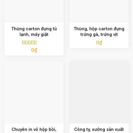
Thùng carton đựng tủ
Thùng, hộp carton đựng
lạnh, máy giặt
trứng gà, trứng vịt
0
₫
0
₫
Được xếp
hạng
5.00
5
sao
Chuyên in vỏ hộp bồi,
Công ty, xưởng sản xuất