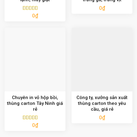
0
₫
0
₫
Được xếp
hạng
5.00
5
sao
Chuyên in vỏ hộp bồi,
Công ty, xưởng sản xuất
thùng carton Tây Ninh giá
thùng carton theo yêu
rẻ
cầu, giá rẻ
0
₫
0
₫
Được xếp
hạng
5.00
5
sao