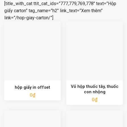
[title_with_cat ttit_cat_ids=”777,779,769,778″ text=”Hộp
giấy carton” tag_name=”h2″ link_text=”Xem thêm”
link=”/hop-giay-carton/”]
Vỏ hộp thuốc tây, thuốc
hộp giấy in offset
con nhộng
0
₫
0
₫