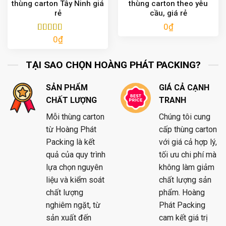
thùng carton Tây Ninh giá
thùng carton theo yêu
rẻ
cầu, giá rẻ
0
₫
0
₫
Được xếp
hạng
5.00
5
sao
TẠI SAO CHỌN HOÀNG PHÁT PACKING?
SẢN PHẨM
GIÁ CẢ CẠNH
CHẤT LƯỢNG
TRANH
Mỗi thùng carton
Chúng tôi cung
từ Hoàng Phát
cấp thùng carton
Packing là kết
với giá cả hợp lý,
quả của quy trình
tối ưu chi phí mà
lựa chọn nguyên
không làm giảm
liệu và kiểm soát
chất lượng sản
chất lượng
phẩm. Hoàng
nghiêm ngặt, từ
Phát Packing
sản xuất đến
cam kết giá trị