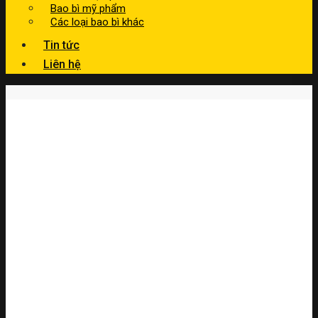
Bao bì mỹ phẩm
Các loại bao bì khác
Tin tức
Liên hệ