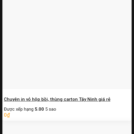
Chuyên in vỏ hộp bồi, thùng carton Tây Ninh giá rẻ
Được xếp hạng
5.00
5 sao
0
₫