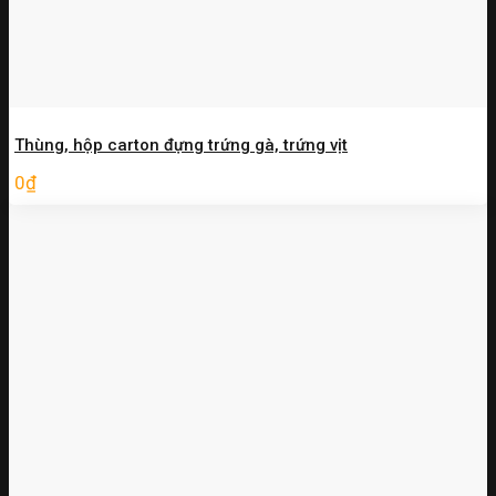
Thùng, hộp carton đựng trứng gà, trứng vịt
0
₫