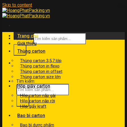
Skip to content
Trang chủ
Tìm kiếm:
Giới thiệu
Thùng carton
Thùng carton 3,5,7 lớp
kinhdoanh@hoangphatpacking.vn
Thùng carton in flexo
0919046246
Thùng carton in offset
Thùng carton size lớn
Tìm kiếm:
Hộp giấy carton
Hộp carton nắp gài
Hộp carton nắp rời
Hộp giấy kraft
Bao bì carton
Bao bì dược phẩm