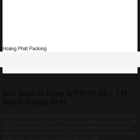
Hoàng Phát Packing
Giới thiệu về Công ty TNHH SX – TM
Bao bì Hoàng Phát
Chúng tôi tự hào là nhà sản xuất và cung cấp thùng carton chất
lượng hàng đầu, với hơn 10 năm kinh nghiệm, khẳng định vị thế
dẫn đầu trong việc cung cấp giải pháp đóng gói đa dạng và
phục vụ mọi yêu cầu của bạn – từ thùng giấy đóng gói truyền
thống đến các lựa chọn chống thấm đặc biệt.