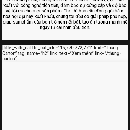
xuất với công nghệ tiên tiến, đảm bảo sự cứng cáp và độ bảo
vệ tối ưu cho mọi sản phẩm. Cho dù bạn cần đóng gói hàng
hóa nội địa hay xuất khẩu, chúng tôi đều có giải pháp phù hợp,
giúp sản phẩm của bạn trở nên nổi bật, tạo ấn tượng mạnh mẽ
ngay từ cái nhìn đầu tiên.
[title_with_cat ttit_cat_ids=”15,770,772,771″ text=”Thùng
Carton” tag_name=”h2″ link_text=”Xem thêm” link=”/thung-
carton”]