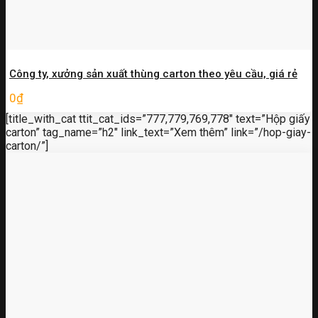
Công ty, xưởng sản xuất thùng carton theo yêu cầu, giá rẻ
0
₫
[title_with_cat ttit_cat_ids=”777,779,769,778″ text=”Hộp giấy
carton” tag_name=”h2″ link_text=”Xem thêm” link=”/hop-giay-
carton/”]