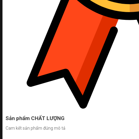
Sản phẩm CHẤT LƯỢNG
Cam kết sản phẩm đúng mô tả