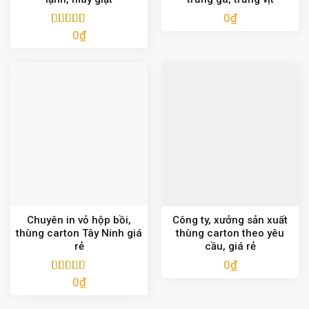
0
₫
0
₫
Được xếp
hạng
5.00
5
sao
Chuyên in vỏ hộp bồi,
Công ty, xưởng sản xuất
thùng carton Tây Ninh giá
thùng carton theo yêu
rẻ
cầu, giá rẻ
0
₫
0
₫
Được xếp
hạng
5.00
5
sao