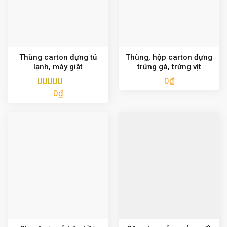
Thùng carton đựng tủ
Thùng, hộp carton đựng
lạnh, máy giặt
trứng gà, trứng vịt
0
₫
0
₫
Được xếp
hạng
5.00
5
sao