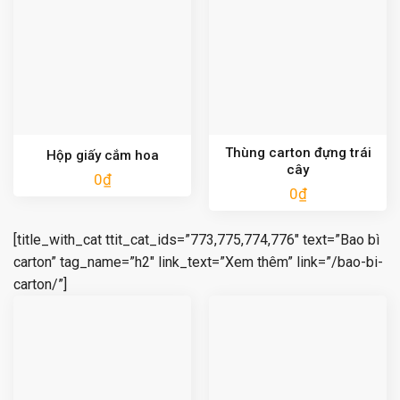
Thùng carton đựng trái
Hộp giấy cắm hoa
cây
0
₫
0
₫
[title_with_cat ttit_cat_ids=”773,775,774,776″ text=”Bao bì
carton” tag_name=”h2″ link_text=”Xem thêm” link=”/bao-bi-
carton/”]