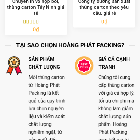
Chuyên in vỏ hộp bồi,
Công ty, xưởng sản xuất
thùng carton Tây Ninh giá
thùng carton theo yêu
rẻ
cầu, giá rẻ
0
₫
0
₫
Được xếp
hạng
5.00
5
sao
TẠI SAO CHỌN HOÀNG PHÁT PACKING?
SẢN PHẨM
GIÁ CẢ CẠNH
CHẤT LƯỢNG
TRANH
Mỗi thùng carton
Chúng tôi cung
từ Hoàng Phát
cấp thùng carton
Packing là kết
với giá cả hợp lý,
quả của quy trình
tối ưu chi phí mà
lựa chọn nguyên
không làm giảm
liệu và kiểm soát
chất lượng sản
chất lượng
phẩm. Hoàng
nghiêm ngặt, từ
Phát Packing
sản xuất đến
cam kết giá trị