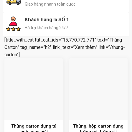
Giao hàng nhanh toàn quốc
Khách hàng là SỐ 1
Hỗ trợ khách hàng 24/7
[title_with_cat ttit_cat_ids=”15,770,772,771″ text=”Thùng
Carton” tag_name=”h2″ link_text=”Xem thêm” link=”/thung-
carton”]
Thùng carton đựng tủ
Thùng, hộp carton đựng
lạnh, máy giặt
trứng gà, trứng vịt