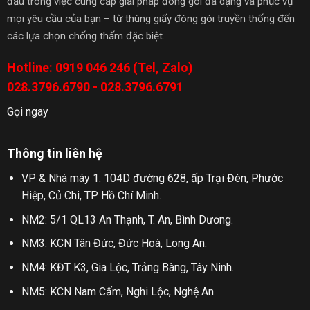
đầu trong việc cung cấp giải pháp đóng gói đa dạng và phục vụ
mọi yêu cầu của bạn – từ thùng giấy đóng gói truyền thống đến
các lựa chọn chống thấm đặc biệt.
Hotline: 0919 046 246 (Tel, Zalo)
028.3796.6790 - 028.3796.6791
Gọi ngay
Thông tin liên hệ
VP & Nhà máy 1: 104D đường 628, ấp Trại Đèn, Phước
Hiệp, Củ Chi, TP Hồ Chí Minh.
NM2: 5/1 QL13 An Thạnh, T. An, Bình Dương.
NM3: KCN Tân Đức, Đức Hoà, Long An.
NM4: KĐT K3, Gia Lộc, Trảng Bàng, Tây Ninh.
NM5: KCN Nam Cấm, Nghi Lộc, Nghệ An.