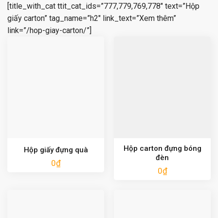
[title_with_cat ttit_cat_ids=”777,779,769,778″ text=”Hộp
giấy carton” tag_name=”h2″ link_text=”Xem thêm”
link=”/hop-giay-carton/”]
Hộp carton đựng bóng
Hộp giấy đựng quà
đèn
0
₫
0
₫