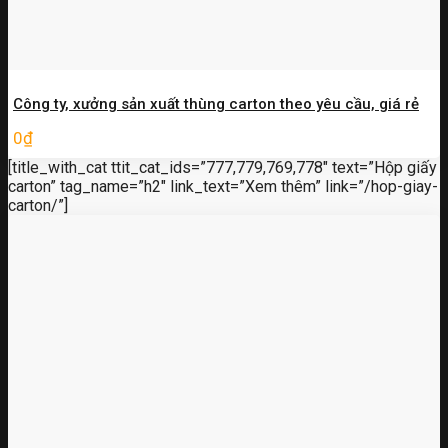
Công ty, xưởng sản xuất thùng carton theo yêu cầu, giá rẻ
0
₫
[title_with_cat ttit_cat_ids=”777,779,769,778″ text=”Hộp giấy
carton” tag_name=”h2″ link_text=”Xem thêm” link=”/hop-giay-
carton/”]