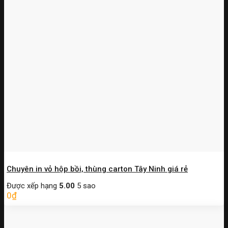
Chuyên in vỏ hộp bồi, thùng carton Tây Ninh giá rẻ
Được xếp hạng
5.00
5 sao
0
₫