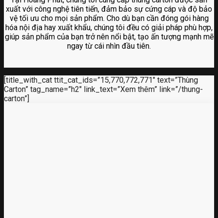
xuất với công nghệ tiên tiến, đảm bảo sự cứng cáp và độ bảo
vệ tối ưu cho mọi sản phẩm. Cho dù bạn cần đóng gói hàng
hóa nội địa hay xuất khẩu, chúng tôi đều có giải pháp phù hợp,
giúp sản phẩm của bạn trở nên nổi bật, tạo ấn tượng mạnh mẽ
ngay từ cái nhìn đầu tiên.
[title_with_cat ttit_cat_ids=”15,770,772,771″ text=”Thùng
Carton” tag_name=”h2″ link_text=”Xem thêm” link=”/thung-
carton”]