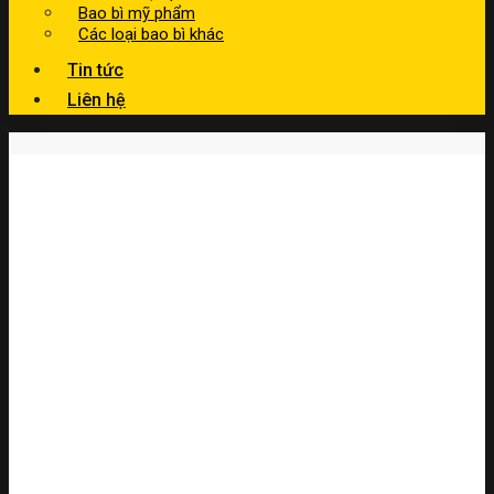
Bao bì mỹ phẩm
Các loại bao bì khác
Tin tức
Liên hệ