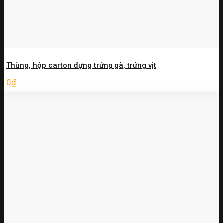
Thùng, hộp carton đựng trứng gà, trứng vịt
0
₫