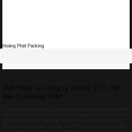
Hoàng Phát Packing
Giới thiệu về Công ty TNHH SX – TM
Bao bì Hoàng Phát
Chúng tôi tự hào là nhà sản xuất và cung cấp thùng carton chất
lượng hàng đầu, với hơn 10 năm kinh nghiệm, khẳng định vị thế
dẫn đầu trong việc cung cấp giải pháp đóng gói đa dạng và
phục vụ mọi yêu cầu của bạn – từ thùng giấy đóng gói truyền
thống đến các lựa chọn chống thấm đặc biệt.