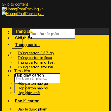
Skip to content
Trang chủ
Tìm kiếm:
Giới thiệu
Thùng carton
Thùng carton 3,5,7 lớp
kinhdoanh@hoangphatpacking.vn
Thùng carton in flexo
0919046246
Thùng carton in offset
Thùng carton size lớn
Tìm kiếm:
Hộp giấy carton
Hộp carton nắp gài
Hộp carton nắp rời
Hộp giấy kraft
Bao bì carton
Bao bì dược phẩm