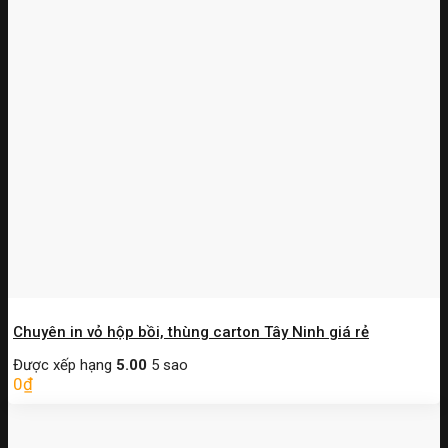
Chuyên in vỏ hộp bồi, thùng carton Tây Ninh giá rẻ
Được xếp hạng
5.00
5 sao
0
₫