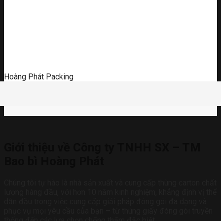
Hoàng Phát Packing
Giới thiệu về Công ty TNHH SX – TM
Bao bì Hoàng Phát
Chúng tôi tự hào là nhà sản xuất và cung cấp thùng carton chất
lượng hàng đầu, với hơn 10 năm kinh nghiệm, khẳng định vị thế
dẫn đầu trong việc cung cấp giải pháp đóng gói đa dạng và
phục vụ mọi yêu cầu của bạn – từ thùng giấy đóng gói truyền
thống đến các lựa chọn chống thấm đặc biệt.