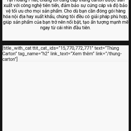
xuất với công nghệ tiên tiến, đảm bảo sự cứng cáp và độ bảo
vệ tối ưu cho mọi sản phẩm. Cho dù bạn cần đóng gói hàng
hóa nội địa hay xuất khẩu, chúng tôi đều có giải pháp phù hợp,
giúp sản phẩm của bạn trở nên nổi bật, tạo ấn tượng mạnh mẽ
ngay từ cái nhìn đầu tiên.
[title_with_cat ttit_cat_ids=”15,770,772,771″ text=”Thùng
Carton” tag_name=”h2″ link_text=”Xem thêm” link=”/thung-
carton”]