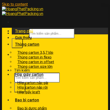
Skip to content
Trang chủ
Tìm kiếm:
Giới thiệu
Thùng carton
Thùng carton 3,5,7 lớp
kinhdoanh@hoangphatpacking.vn
Thùng carton in flexo
0919046246
Thùng carton in offset
Thùng carton size lớn
Tìm kiếm:
Hộp giấy carton
Hộp carton nắp gài
Hộp carton nắp rời
Hộp giấy kraft
Bao bì carton
Bao bì dược phẩm