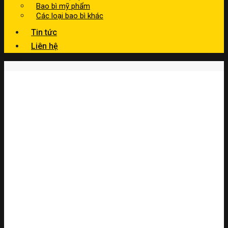
Bao bì mỹ phẩm
Các loại bao bì khác
Tin tức
Liên hệ