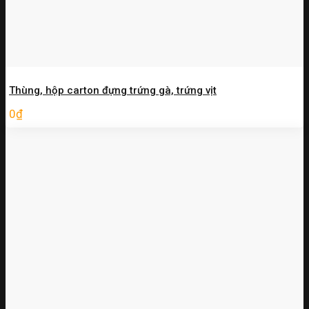
Thùng, hộp carton đựng trứng gà, trứng vịt
0
₫