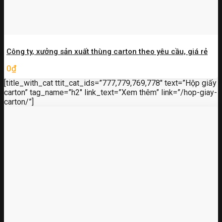
Công ty, xưởng sản xuất thùng carton theo yêu cầu, giá rẻ
0
₫
[title_with_cat ttit_cat_ids=”777,779,769,778″ text=”Hộp giấy
carton” tag_name=”h2″ link_text=”Xem thêm” link=”/hop-giay-
carton/”]