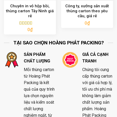
Chuyên in vỏ hộp bồi,
Công ty, xưởng sản xuất
thùng carton Tây Ninh giá
thùng carton theo yêu
rẻ
cầu, giá rẻ
0
₫
0
₫
Được xếp
hạng
5.00
5
sao
TẠI SAO CHỌN HOÀNG PHÁT PACKING?
SẢN PHẨM
GIÁ CẢ CẠNH
CHẤT LƯỢNG
TRANH
Mỗi thùng carton
Chúng tôi cung
từ Hoàng Phát
cấp thùng carton
Packing là kết
với giá cả hợp lý,
quả của quy trình
tối ưu chi phí mà
lựa chọn nguyên
không làm giảm
liệu và kiểm soát
chất lượng sản
chất lượng
phẩm. Hoàng
nghiêm ngặt, từ
Phát Packing