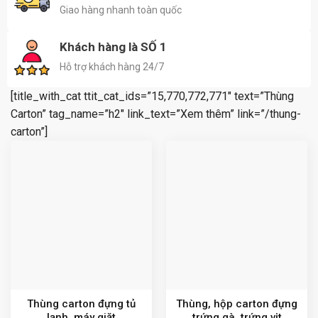
Giao hàng nhanh toàn quốc
Khách hàng là SỐ 1
Hỗ trợ khách hàng 24/7
[title_with_cat ttit_cat_ids=”15,770,772,771″ text=”Thùng
Carton” tag_name=”h2″ link_text=”Xem thêm” link=”/thung-
carton”]
Thùng carton đựng tủ
Thùng, hộp carton đựng
lạnh, máy giặt
trứng gà, trứng vịt