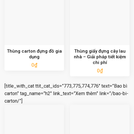
Thùng carton đựng đồ gia
Thùng giấy đựng cây lau
dụng
nhà – Giải pháp tiết kiệm
chi phí
0
₫
0
₫
[title_with_cat ttit_cat_ids=”773,775,774,776″ text=”Bao bì
carton” tag_name=”h2″ link_text=”Xem thêm” link=”/bao-bi-
carton/”]