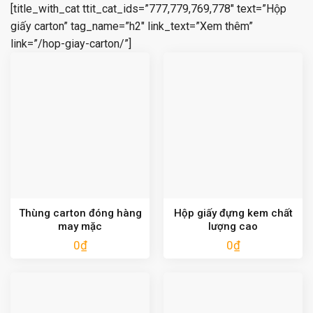
[title_with_cat ttit_cat_ids=”777,779,769,778″ text=”Hộp
giấy carton” tag_name=”h2″ link_text=”Xem thêm”
link=”/hop-giay-carton/”]
Thùng carton đóng hàng
Hộp giấy đựng kem chất
may mặc
lượng cao
0
₫
0
₫