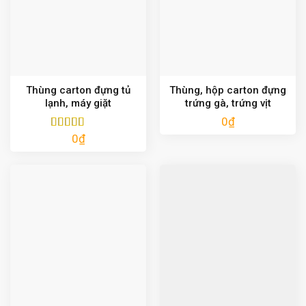
Thùng carton đựng tủ
Thùng, hộp carton đựng
lạnh, máy giặt
trứng gà, trứng vịt
0
₫
0
₫
Được xếp
hạng
5.00
5
sao