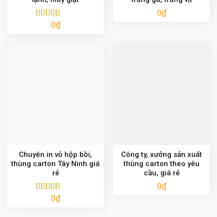
0
₫
0
₫
Được xếp
hạng
5.00
5
sao
Chuyên in vỏ hộp bồi,
Công ty, xưởng sản xuất
thùng carton Tây Ninh giá
thùng carton theo yêu
rẻ
cầu, giá rẻ
0
₫
0
₫
Được xếp
hạng
5.00
5
sao