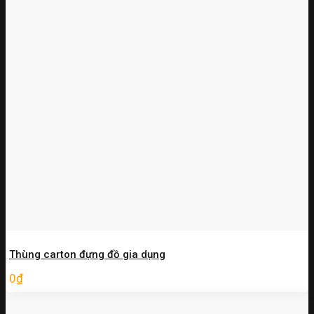
Thùng carton đựng đồ gia dụng
0
₫