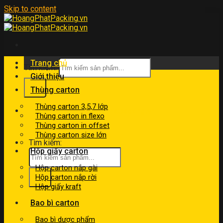
Skip to content
Trang chủ
Tìm kiếm:
Giới thiệu
Thùng carton
Thùng carton 3,5,7 lớp
kinhdoanh@hoangphatpacking.vn
Thùng carton in flexo
0919046246
Thùng carton in offset
Thùng carton size lớn
Tìm kiếm:
Hộp giấy carton
Hộp carton nắp gài
Hộp carton nắp rời
Hộp giấy kraft
Bao bì carton
Bao bì dược phẩm