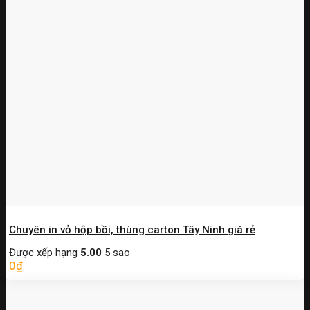
Chuyên in vỏ hộp bồi, thùng carton Tây Ninh giá rẻ
Được xếp hạng
5.00
5 sao
0
₫