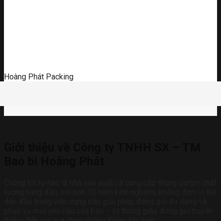
Hoàng Phát Packing
Giới thiệu về Công ty TNHH SX – TM
Bao bì Hoàng Phát
Chúng tôi tự hào là nhà sản xuất và cung cấp thùng carton chất
lượng hàng đầu, với hơn 10 năm kinh nghiệm, khẳng định vị thế
dẫn đầu trong việc cung cấp giải pháp đóng gói đa dạng và
phục vụ mọi yêu cầu của bạn – từ thùng giấy đóng gói truyền
thống đến các lựa chọn chống thấm đặc biệt.