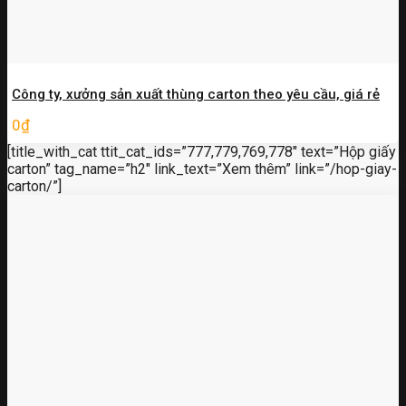
Công ty, xưởng sản xuất thùng carton theo yêu cầu, giá rẻ
0
₫
[title_with_cat ttit_cat_ids=”777,779,769,778″ text=”Hộp giấy
carton” tag_name=”h2″ link_text=”Xem thêm” link=”/hop-giay-
carton/”]