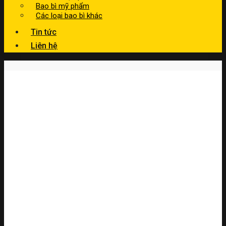
Bao bì mỹ phẩm
Các loại bao bì khác
Tin tức
Liên hệ