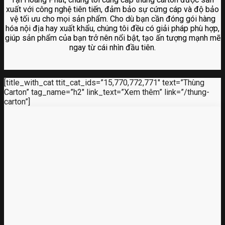
xuất với công nghệ tiên tiến, đảm bảo sự cứng cáp và độ bảo
vệ tối ưu cho mọi sản phẩm. Cho dù bạn cần đóng gói hàng
hóa nội địa hay xuất khẩu, chúng tôi đều có giải pháp phù hợp,
giúp sản phẩm của bạn trở nên nổi bật, tạo ấn tượng mạnh mẽ
ngay từ cái nhìn đầu tiên.
[title_with_cat ttit_cat_ids=”15,770,772,771″ text=”Thùng
Carton” tag_name=”h2″ link_text=”Xem thêm” link=”/thung-
carton”]