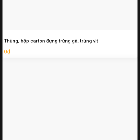
Thùng, hộp carton đựng trứng gà, trứng vịt
0
₫